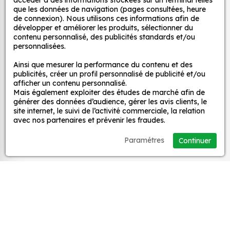
décoratifs
accéder à des informations stockées sur un terminal telles
décoration ?
que les données de navigation (pages consultées, heure
de connexion). Nous utilisons ces informations afin de
Une grande variété de motifs et de couleurs :
développer et améliorer les produits, sélectionner du
nos Jdm Drift Stickers sont disponibles dans
MPA Déco
contenu personnalisé, des publicités standards et/ou
une large gamme de motifs et de couleurs, ce
personnalisées.
qui vous permet de trouver le sticker parfait
Nos services
Ainsi que mesurer la performance du contenu et des
pour votre décoration.
publicités, créer un profil personnalisé de publicité et/ou
Une installation facile : nos stickers sont faciles
afficher un contenu personnalisé.
Mais également exploiter des études de marché afin de
Nos sites
à installer, même pour les débutants. Il suffit de
générer des données d’audience, gérer les avis clients, le
les décoller de leur support et de les coller sur
site internet, le suivi de l’activité commerciale, la relation
la surface souhaitée. Vous pouvez vous aider
avec nos partenaires et prévenir les fraudes.
Mon Compte
d’une raclette si besoin.
Paramétres
Continuer
Une durabilité élevée : nos stickers sont
Aide
fabriqués à partir de matériaux de haute
qualité, ce qui leur confère une excellente
durabilité. Ils peuvent résister aux intempéries,
A propos
aux UV et à l'usure.
Un prix abordable : nos stickers sont proposés à
Facebook
Instag
Ti
des prix très attractifs.