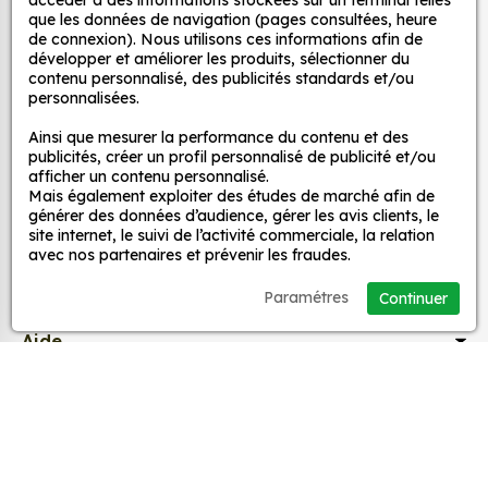
décoration ?
accéder à des informations stockées sur un terminal telles
décoratifs
que les données de navigation (pages consultées, heure
Une grande variété de motifs et de couleurs :
de connexion). Nous utilisons ces informations afin de
développer et améliorer les produits, sélectionner du
nos Jdm Dubway 1 sont disponibles dans une
contenu personnalisé, des publicités standards et/ou
large gamme de motifs et de couleurs, ce qui
MPA Déco
personnalisées.
vous permet de trouver le sticker parfait pour
Ainsi que mesurer la performance du contenu et des
votre décoration.
Nos services
publicités, créer un profil personnalisé de publicité et/ou
Une installation facile : nos stickers sont faciles
afficher un contenu personnalisé.
à installer, même pour les débutants. Il suffit de
Mais également exploiter des études de marché afin de
Nos sites
générer des données d’audience, gérer les avis clients, le
les décoller de leur support et de les coller sur
site internet, le suivi de l’activité commerciale, la relation
la surface souhaitée. Vous pouvez vous aider
avec nos partenaires et prévenir les fraudes.
d’une raclette si besoin.
Mon Compte
Une durabilité élevée : nos stickers sont
Paramétres
Continuer
fabriqués à partir de matériaux de haute
Aide
qualité, ce qui leur confère une excellente
durabilité. Ils peuvent résister aux intempéries,
aux UV et à l'usure.
A propos
Un prix abordable : nos stickers sont proposés à
des prix très attractifs.
Facebook
Instag
Ti