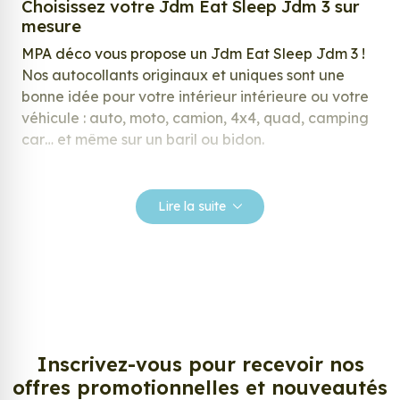
Choisissez votre Jdm Eat Sleep Jdm 3 sur
mesure
MPA déco vous propose un Jdm Eat Sleep Jdm 3 !
Nos autocollants originaux et uniques sont une
bonne idée pour votre intérieur intérieure ou votre
véhicule : auto, moto, camion, 4x4, quad, camping
car… et même sur un baril ou bidon.
Nos stickers sont spécialement conçus pour
répondre à vos attentes, laissez vous inspirer parmi
Lire la suite
notre large gamme de stickers.
Personnalisez votre Jdm Eat Sleep Jdm 3 ?
Envie de changer de décoration ? Nous avons la
solution ! Les stickers muraux Jdm Eat Sleep Jdm 3,
aussi connus sous le nom d’autocollant, d’adhésifs
ou de vinyle, sont tendances et très populaires pour
Inscrivez-vous pour recevoir nos
décorer votre intérieur ou votre véhicule.
offres promotionnelles et nouveautés