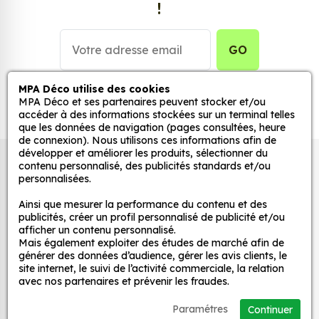
!
Personnalisez la surface de votre choix avec nos
stickers muraux et stickers véhicule. Une solution
simple et rapide qui transforme toutes surfaces
GO
lisses, propres et non poreuses.
MPA Déco utilise des cookies
Grâce à notre sélection de stickers et autocollants,
MPA Déco et ses partenaires peuvent stocker et/ou
adaptez la décoration d’une pièce, d’une voiture,
accéder à des informations stockées sur un terminal telles
que les données de navigation (pages consultées, heure
d’un meuble, d’une porte et de toute autre surface,
de connexion). Nous utilisons ces informations afin de
et ce, à moindre coût et sans effort.
développer et améliorer les produits, sélectionner du
Autocollants pour véhicules et stickers
contenu personnalisé, des publicités standards et/ou
Quels sont les avantages de nos stickers
personnalisées.
décoratifs
décoration ?
Ainsi que mesurer la performance du contenu et des
Une grande variété de motifs et de couleurs :
publicités, créer un profil personnalisé de publicité et/ou
afficher un contenu personnalisé.
nos Jdm Eat Sleep Jdm 3 sont disponibles dans
MPA Déco
Mais également exploiter des études de marché afin de
une large gamme de motifs et de couleurs, ce
générer des données d’audience, gérer les avis clients, le
qui vous permet de trouver le sticker parfait
site internet, le suivi de l’activité commerciale, la relation
Nos services
avec nos partenaires et prévenir les fraudes.
pour votre décoration.
Une installation facile : nos stickers sont faciles
Paramétres
Continuer
Nos sites
à installer, même pour les débutants. Il suffit de