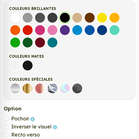
COULEURS BRILLANTES
Blanc
Gris
Gris Foncé
Gris Anthracite
Noir
Beige
Marron
Jaune Clair
Jaune Fonc
Orange
Rouge
Fuchsia
Rose
Violet
Bleu clair
Bleu Moyen
Bleu Foncé
Bleu Vert
Vert clair
Vert Foncé
Bordeaux
Turquoise
COULEURS MATES
Blanc mat
Noir mat
COULEURS SPÉCIALES
Argent
Or
Rose Gold
Chrome
Holographique
Carbone Noir
Option
Pochoir
Inverser le visuel
Recto verso