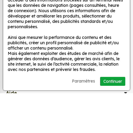
accéder à des informations stockées sur un terminal telles
d’un meuble, d’une porte et de toute autre surface,
décoratifs
que les données de navigation (pages consultées, heure
et ce, à moindre coût et sans effort.
de connexion). Nous utilisons ces informations afin de
développer et améliorer les produits, sélectionner du
Quels sont les avantages de nos stickers
contenu personnalisé, des publicités standards et/ou
MPA Déco
personnalisées.
décoration ?
Une grande variété de motifs et de couleurs :
Ainsi que mesurer la performance du contenu et des
Nos services
publicités, créer un profil personnalisé de publicité et/ou
nos Jdm Ego The Renaissance sont disponibles
afficher un contenu personnalisé.
dans une large gamme de motifs et de
Mais également exploiter des études de marché afin de
couleurs, ce qui vous permet de trouver le
Nos sites
générer des données d’audience, gérer les avis clients, le
site internet, le suivi de l’activité commerciale, la relation
sticker parfait pour votre décoration.
avec nos partenaires et prévenir les fraudes.
Une installation facile : nos stickers sont faciles
Mon Compte
à installer, même pour les débutants. Il suffit de
Paramétres
Continuer
les décoller de leur support et de les coller sur
Aide
la surface souhaitée. Vous pouvez vous aider
d’une raclette si besoin.
Une durabilité élevée : nos stickers sont
A propos
fabriqués à partir de matériaux de haute
qualité, ce qui leur confère une excellente
Facebook
Instag
Ti
durabilité. Ils peuvent résister aux intempéries,