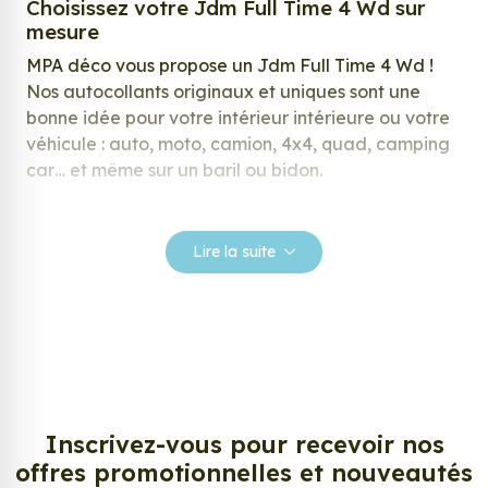
Choisissez votre Jdm Full Time 4 Wd sur
mesure
MPA déco vous propose un Jdm Full Time 4 Wd !
Nos autocollants originaux et uniques sont une
bonne idée pour votre intérieur intérieure ou votre
véhicule : auto, moto, camion, 4x4, quad, camping
car… et même sur un baril ou bidon.
Nos stickers sont spécialement conçus pour
répondre à vos attentes, laissez vous inspirer parmi
Lire la suite
notre large gamme de stickers.
Personnalisez votre Jdm Full Time 4 Wd ?
Envie de changer de décoration ? Nous avons la
solution ! Les stickers muraux Jdm Full Time 4 Wd,
aussi connus sous le nom d’autocollant, d’adhésifs
ou de vinyle, sont tendances et très populaires pour
Inscrivez-vous pour recevoir nos
décorer votre intérieur ou votre véhicule.
offres promotionnelles et nouveautés