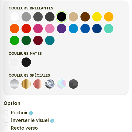
COULEURS BRILLANTES
Blanc
Gris
Gris Foncé
Gris Anthracite
Noir
Beige
Marron
Jaune Clair
Jaune Fonc
Orange
Rouge
Fuchsia
Rose
Violet
Bleu clair
Bleu Moyen
Bleu Foncé
Bleu Vert
Vert clair
Vert Foncé
Bordeaux
Turquoise
COULEURS MATES
Blanc mat
Noir mat
COULEURS SPÉCIALES
Argent
Or
Rose Gold
Chrome
Holographique
Carbone Noir
Option
Pochoir
Inverser le visuel
Recto verso