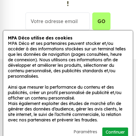
!
Personnalisez la surface de votre choix avec nos
stickers muraux et stickers véhicule. Une solution
simple et rapide qui transforme toutes surfaces
GO
lisses, propres et non poreuses.
MPA Déco utilise des cookies
Grâce à notre sélection de stickers et autocollants,
MPA Déco et ses partenaires peuvent stocker et/ou
adaptez la décoration d’une pièce, d’une voiture,
accéder à des informations stockées sur un terminal telles
que les données de navigation (pages consultées, heure
d’un meuble, d’une porte et de toute autre surface,
de connexion). Nous utilisons ces informations afin de
et ce, à moindre coût et sans effort.
développer et améliorer les produits, sélectionner du
Autocollants pour véhicules et stickers
contenu personnalisé, des publicités standards et/ou
Quels sont les avantages de nos stickers
personnalisées.
décoratifs
décoration ?
Ainsi que mesurer la performance du contenu et des
Une grande variété de motifs et de couleurs :
publicités, créer un profil personnalisé de publicité et/ou
afficher un contenu personnalisé.
nos Jdm Full Time 4 Wd sont disponibles dans
MPA Déco
Mais également exploiter des études de marché afin de
une large gamme de motifs et de couleurs, ce
générer des données d’audience, gérer les avis clients, le
qui vous permet de trouver le sticker parfait
site internet, le suivi de l’activité commerciale, la relation
Nos services
avec nos partenaires et prévenir les fraudes.
pour votre décoration.
Une installation facile : nos stickers sont faciles
Paramétres
Continuer
Nos sites
à installer, même pour les débutants. Il suffit de