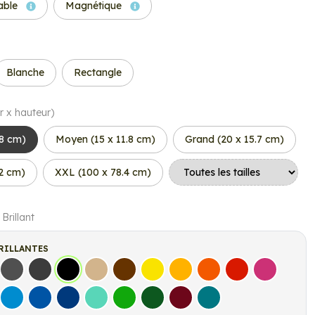
able
Magnétique
Blanche
Rectangle
r x hauteur)
.8 cm)
Moyen (15 x 11.8 cm)
Grand (20 x 15.7 cm)
.2 cm)
XXL (100 x 78.4 cm)
 Brillant
RILLANTES
s
Gris Foncé
Gris Anthracite
Noir
Beige
Marron
Jaune Clair
Jaune Foncé
Orange
Rouge
Fuchsia
let
Bleu clair
Bleu Moyen
Bleu Foncé
Bleu Vert
Vert clair
Vert Foncé
Bordeaux
Turquoise