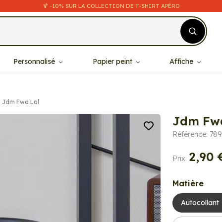
🍹 -10% SUR LA COLLECTION DE T-SHIRT APÉRO
Personnalisé
Papier peint
Affiche
Jdm Fwd Lol
Jdm Fwd
Référence: 789
2,90 
Prix:
Matière
Autocollant