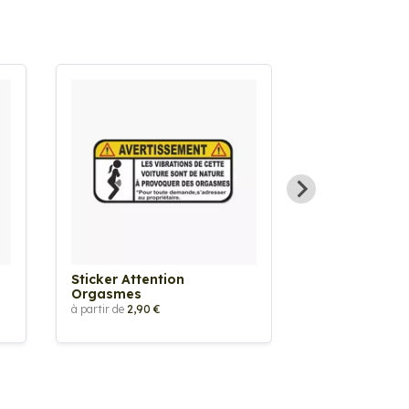
Sticker Attention
Sticker Atten
Orgasmes
Vêtements T
à partir de
2,90 €
à partir de
2,90 €