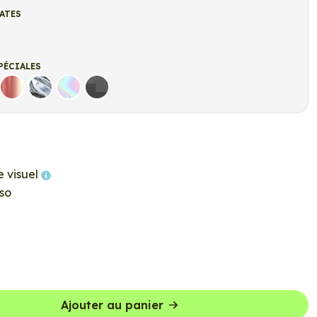
ATES
t
r mat
PÉCIALES
Rose Gold
Chrome
Holographique
Carbone Noir
e visuel
so
Ajouter au panier