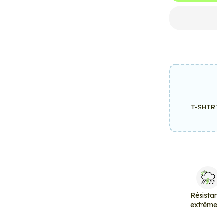
T-SHIR
Résista
extrêm