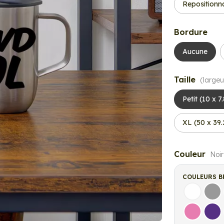
Repositionn
Bordure
Aucune
Taille
(largeu
Petit (10 x 7
XL (50 x 39
Couleur
Noir
COULEURS B
Blanc
Gri
Rose
Vio