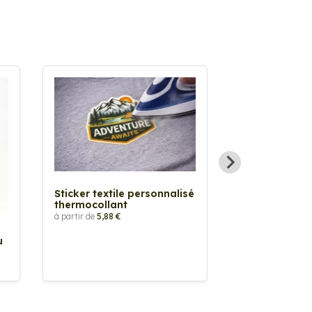
Sticker textile personnalisé
thermocollant
à partir de
5,88 €
u
Sticker Pilot
Drapeau pers
à partir de
2,90 €