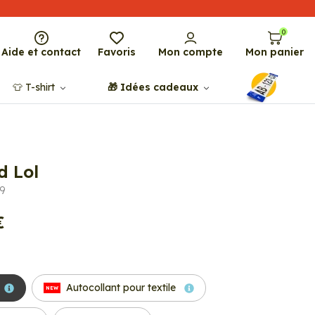
0
Aide et contact
Favoris
Mon compte
Mon panier
👕​​ T-shirt
🎁​ Idées cadeaux
 Lol
9
€
Autocollant pour textile
NEW