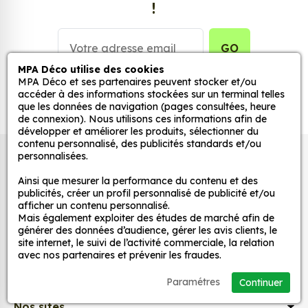
!
Personnalisez la surface de votre choix avec nos
stickers muraux et stickers véhicule. Une solution
simple et rapide qui transforme toutes surfaces
GO
lisses, propres et non poreuses.
MPA Déco utilise des cookies
MPA Déco et ses partenaires peuvent stocker et/ou
Grâce à notre sélection de stickers et autocollants,
accéder à des informations stockées sur un terminal telles
que les données de navigation (pages consultées, heure
adaptez la décoration d’une pièce, d’une voiture,
de connexion). Nous utilisons ces informations afin de
d’un meuble, d’une porte et de toute autre surface,
développer et améliorer les produits, sélectionner du
et ce, à moindre coût et sans effort.
contenu personnalisé, des publicités standards et/ou
personnalisées.
Autocollants pour véhicules et stickers
Quels sont les avantages de nos stickers
décoratifs
Ainsi que mesurer la performance du contenu et des
décoration ?
publicités, créer un profil personnalisé de publicité et/ou
afficher un contenu personnalisé.
Une grande variété de motifs et de couleurs :
Mais également exploiter des études de marché afin de
nos Jdm Haters Outside sont disponibles dans
MPA Déco
générer des données d’audience, gérer les avis clients, le
une large gamme de motifs et de couleurs, ce
site internet, le suivi de l’activité commerciale, la relation
avec nos partenaires et prévenir les fraudes.
qui vous permet de trouver le sticker parfait
Nos services
pour votre décoration.
Paramétres
Continuer
Une installation facile : nos stickers sont faciles
Nos sites
à installer, même pour les débutants. Il suffit de