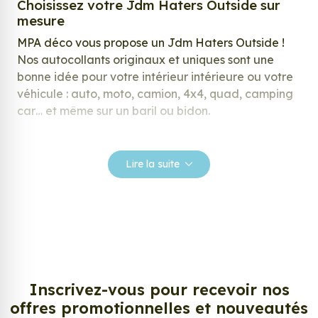
Choisissez votre Jdm Haters Outside sur
mesure
MPA déco vous propose un Jdm Haters Outside !
Nos autocollants originaux et uniques sont une
bonne idée pour votre intérieur intérieure ou votre
véhicule : auto, moto, camion, 4x4, quad, camping
car… et même sur un baril ou bidon.
Nos stickers sont spécialement conçus pour
répondre à vos attentes, laissez vous inspirer parmi
Lire la suite
notre large gamme de stickers.
Personnalisez votre Jdm Haters Outside ?
Envie de changer de décoration ? Nous avons la
solution ! Les stickers muraux Jdm Haters Outside,
aussi connus sous le nom d’autocollant, d’adhésifs
ou de vinyle, sont tendances et très populaires pour
Inscrivez-vous pour recevoir nos
décorer votre intérieur ou votre véhicule.
offres promotionnelles et nouveautés