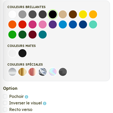
COULEURS BRILLANTES
Blanc
Gris
Gris Foncé
Gris Anthracite
Noir
Beige
Marron
Jaune Clair
Jaune Fonc
Orange
Rouge
Fuchsia
Rose
Violet
Bleu clair
Bleu Moyen
Bleu Foncé
Bleu Vert
Vert clair
Vert Foncé
Bordeaux
Turquoise
COULEURS MATES
Blanc mat
Noir mat
COULEURS SPÉCIALES
Argent
Or
Rose Gold
Chrome
Holographique
Carbone Noir
Option
Pochoir
Inverser le visuel
Recto verso