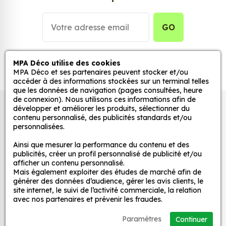
Personnalisez la surface de votre choix avec nos
stickers muraux et stickers véhicule. Une solution
simple et rapide qui transforme toutes surfaces
GO
lisses, propres et non poreuses.
Grâce à notre sélection de stickers et autocollants,
MPA Déco utilise des cookies
MPA Déco et ses partenaires peuvent stocker et/ou
adaptez la décoration d’une pièce, d’une voiture,
accéder à des informations stockées sur un terminal telles
d’un meuble, d’une porte et de toute autre surface,
que les données de navigation (pages consultées, heure
et ce, à moindre coût et sans effort.
de connexion). Nous utilisons ces informations afin de
Autocollants pour véhicules et stickers
développer et améliorer les produits, sélectionner du
Quels sont les avantages de nos stickers
contenu personnalisé, des publicités standards et/ou
décoratifs
personnalisées.
décoration ?
Une grande variété de motifs et de couleurs :
Ainsi que mesurer la performance du contenu et des
publicités, créer un profil personnalisé de publicité et/ou
nos Jdm Hell A Stock sont disponibles dans une
MPA Déco
afficher un contenu personnalisé.
large gamme de motifs et de couleurs, ce qui
Mais également exploiter des études de marché afin de
vous permet de trouver le sticker parfait pour
générer des données d’audience, gérer les avis clients, le
Nos services
site internet, le suivi de l’activité commerciale, la relation
votre décoration.
avec nos partenaires et prévenir les fraudes.
Une installation facile : nos stickers sont faciles
Nos sites
à installer, même pour les débutants. Il suffit de
Paramétres
Continuer