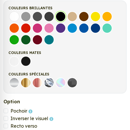
COULEURS BRILLANTES
Blanc
Gris
Gris Foncé
Gris Anthracite
Noir
Beige
Marron
Jaune Clair
Jaune Fonc
Orange
Rouge
Fuchsia
Rose
Violet
Bleu clair
Bleu Moyen
Bleu Foncé
Bleu Vert
Vert clair
Vert Foncé
Bordeaux
Turquoise
COULEURS MATES
Blanc mat
Noir mat
COULEURS SPÉCIALES
Argent
Or
Rose Gold
Chrome
Holographique
Carbone Noir
Option
Pochoir
Inverser le visuel
Recto verso