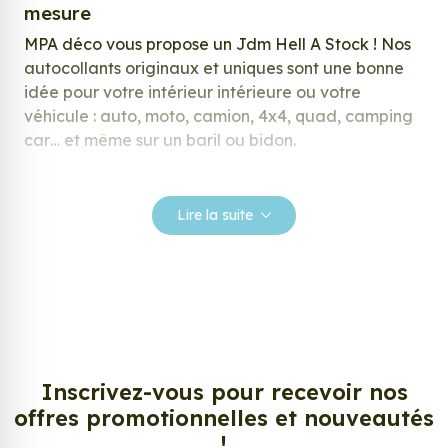
mesure
MPA déco vous propose un Jdm Hell A Stock ! Nos
autocollants originaux et uniques sont une bonne
idée pour votre intérieur intérieure ou votre
véhicule : auto, moto, camion, 4x4, quad, camping
car… et même sur un baril ou bidon.
Nos stickers sont spécialement conçus pour
répondre à vos attentes, laissez vous inspirer parmi
Lire la suite
notre large gamme de stickers.
Personnalisez votre Jdm Hell A Stock ?
Envie de changer de décoration ? Nous avons la
solution ! Les stickers muraux Jdm Hell A Stock,
aussi connus sous le nom d’autocollant, d’adhésifs
ou de vinyle, sont tendances et très populaires pour
Inscrivez-vous pour recevoir nos
décorer votre intérieur ou votre véhicule.
offres promotionnelles et nouveautés
!