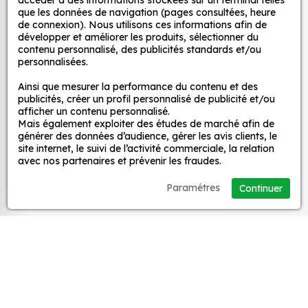
décoratifs
accéder à des informations stockées sur un terminal telles
que les données de navigation (pages consultées, heure
Quels sont les avantages de nos stickers
de connexion). Nous utilisons ces informations afin de
décoration ?
développer et améliorer les produits, sélectionner du
MPA Déco
contenu personnalisé, des publicités standards et/ou
Une grande variété de motifs et de couleurs :
personnalisées.
nos Jdm I Love Haters Honda sont disponibles
Nos services
Ainsi que mesurer la performance du contenu et des
dans une large gamme de motifs et de
publicités, créer un profil personnalisé de publicité et/ou
couleurs, ce qui vous permet de trouver le
afficher un contenu personnalisé.
sticker parfait pour votre décoration.
Mais également exploiter des études de marché afin de
Nos sites
générer des données d’audience, gérer les avis clients, le
Une installation facile : nos stickers sont faciles
site internet, le suivi de l’activité commerciale, la relation
à installer, même pour les débutants. Il suffit de
avec nos partenaires et prévenir les fraudes.
Mon Compte
les décoller de leur support et de les coller sur
Paramétres
Continuer
la surface souhaitée. Vous pouvez vous aider
Aide
d’une raclette si besoin.
Une durabilité élevée : nos stickers sont
fabriqués à partir de matériaux de haute
A propos
qualité, ce qui leur confère une excellente
durabilité. Ils peuvent résister aux intempéries,
Facebook
Instag
Ti
aux UV et à l'usure.
Un prix abordable : nos stickers sont proposés à