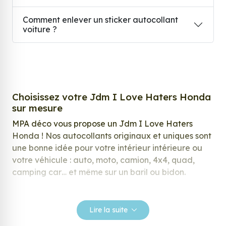
Comment enlever un sticker autocollant
voiture ?
Choisissez votre Jdm I Love Haters Honda
sur mesure
MPA déco vous propose un Jdm I Love Haters
Honda ! Nos autocollants originaux et uniques sont
une bonne idée pour votre intérieur intérieure ou
votre véhicule : auto, moto, camion, 4x4, quad,
camping car… et même sur un baril ou bidon.
Nos stickers sont spécialement conçus pour
répondre à vos attentes, laissez vous inspirer parmi
Lire la suite
notre large gamme de stickers.