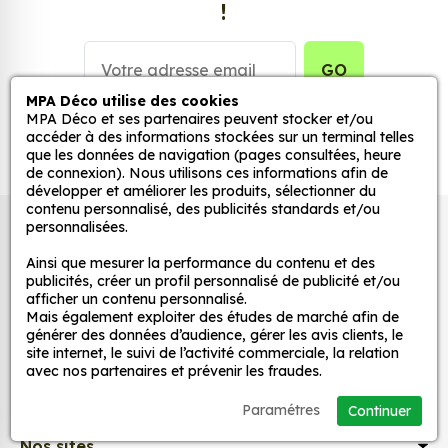
!
véhicule.
Personnalisez la surface de votre choix avec nos
GO
stickers muraux et stickers véhicule. Une solution
MPA Déco utilise des cookies
simple et rapide qui transforme toutes surfaces
MPA Déco et ses partenaires peuvent stocker et/ou
lisses, propres et non poreuses.
accéder à des informations stockées sur un terminal telles
que les données de navigation (pages consultées, heure
de connexion). Nous utilisons ces informations afin de
Grâce à notre sélection de stickers et autocollants,
développer et améliorer les produits, sélectionner du
adaptez la décoration d’une pièce, d’une voiture,
contenu personnalisé, des publicités standards et/ou
personnalisées.
Autocollants pour véhicules et stickers
d’un meuble, d’une porte et de toute autre surface,
et ce, à moindre coût et sans effort.
décoratifs
Ainsi que mesurer la performance du contenu et des
publicités, créer un profil personnalisé de publicité et/ou
Quels sont les avantages de nos stickers
afficher un contenu personnalisé.
décoration ?
Mais également exploiter des études de marché afin de
MPA Déco
générer des données d’audience, gérer les avis clients, le
Une grande variété de motifs et de couleurs :
site internet, le suivi de l’activité commerciale, la relation
nos Jdm No Smoke No Poke sont disponibles
avec nos partenaires et prévenir les fraudes.
Nos services
dans une large gamme de motifs et de
Paramétres
Continuer
couleurs, ce qui vous permet de trouver le
sticker parfait pour votre décoration.
Nos sites