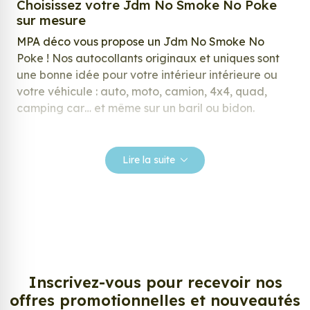
Choisissez votre Jdm No Smoke No Poke
sur mesure
MPA déco vous propose un Jdm No Smoke No
Poke ! Nos autocollants originaux et uniques sont
une bonne idée pour votre intérieur intérieure ou
votre véhicule : auto, moto, camion, 4x4, quad,
camping car… et même sur un baril ou bidon.
Nos stickers sont spécialement conçus pour
répondre à vos attentes, laissez vous inspirer parmi
Lire la suite
notre large gamme de stickers.
Personnalisez votre Jdm No Smoke No
Poke ?
Envie de changer de décoration ? Nous avons la
solution ! Les stickers muraux Jdm No Smoke No
Poke, aussi connus sous le nom d’autocollant,
Inscrivez-vous pour recevoir nos
d’adhésifs ou de vinyle, sont tendances et très
offres promotionnelles et nouveautés
populaires pour décorer votre intérieur ou votre