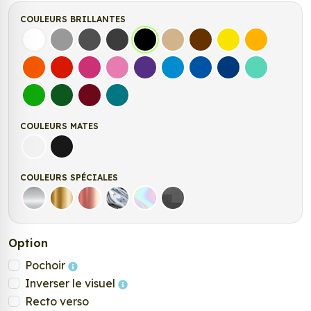
COULEURS BRILLANTES
Blanc
Gris
Gris Foncé
Gris Anthracite
Noir
Beige
Marron
Jaune Clair
Jaune Fonc
Orange
Rouge
Fuchsia
Rose
Violet
Bleu clair
Bleu Moyen
Bleu Foncé
Bleu Vert
Vert clair
Vert Foncé
Bordeaux
Turquoise
COULEURS MATES
Blanc mat
Noir mat
COULEURS SPÉCIALES
Argent
Or
Rose Gold
Chrome
Holographique
Carbone Noir
Option
Pochoir
Inverser le visuel
Recto verso