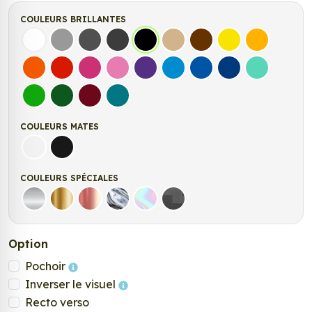
COULEURS BRILLANTES
Blanc
Gris
Gris Foncé
Gris Anthracite
Noir
Beige
Marron
Jaune Clair
Jaune Fonc
Orange
Rouge
Fuchsia
Rose
Violet
Bleu clair
Bleu Moyen
Bleu Foncé
Bleu Vert
Vert clair
Vert Foncé
Bordeaux
Turquoise
COULEURS MATES
Blanc mat
Noir mat
COULEURS SPÉCIALES
Argent
Or
Rose Gold
Chrome
Holographique
Carbone Noir
Option
Pochoir
Inverser le visuel
Recto verso