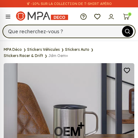
🍹 -10% SUR LA COLLECTION DE T-SHIRT APÉRO
MPA Déco
0
MPA Déco
Stickers Véhicules
Stickers Auto
Stickers Racer & Drift
Jdm Oem+