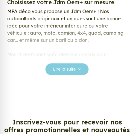
Choisissez votre Jdm Oem+ sur mesure
MPA déco vous propose un Jdm Oem+ ! Nos
autocollants originaux et uniques sont une bonne
idée pour votre intérieur intérieure ou votre
véhicule : auto, moto, camion, 4x4, quad, camping
car… et même sur un baril ou bidon.
Nos stickers sont spécialement conçus pour
répondre à vos attentes, laissez vous inspirer parmi
notre large gamme de stickers.
Lire la suite
Personnalisez votre Jdm Oem+ ?
Envie de changer de décoration ? Nous avons la
solution ! Les stickers muraux Jdm Oem+, aussi
connus sous le nom d’autocollant, d’adhésifs ou de
vinyle, sont tendances et très populaires pour
décorer votre intérieur ou votre véhicule.
Inscrivez-vous pour recevoir nos
offres promotionnelles et nouveautés
Personnalisez la surface de votre choix avec nos