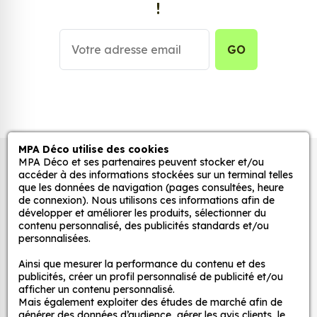
!
stickers muraux et stickers véhicule. Une solution
simple et rapide qui transforme toutes surfaces
lisses, propres et non poreuses.
GO
Grâce à notre sélection de stickers et autocollants,
adaptez la décoration d’une pièce, d’une voiture,
d’un meuble, d’une porte et de toute autre surface,
et ce, à moindre coût et sans effort.
MPA Déco utilise des cookies
Quels sont les avantages de nos stickers
MPA Déco et ses partenaires peuvent stocker et/ou
Autocollants pour véhicules et stickers
décoration ?
accéder à des informations stockées sur un terminal telles
décoratifs
que les données de navigation (pages consultées, heure
Une grande variété de motifs et de couleurs :
de connexion). Nous utilisons ces informations afin de
développer et améliorer les produits, sélectionner du
nos Jdm Oem+ sont disponibles dans une large
contenu personnalisé, des publicités standards et/ou
gamme de motifs et de couleurs, ce qui vous
MPA Déco
personnalisées.
permet de trouver le sticker parfait pour votre
Ainsi que mesurer la performance du contenu et des
décoration.
Nos services
publicités, créer un profil personnalisé de publicité et/ou
Une installation facile : nos stickers sont faciles
afficher un contenu personnalisé.
à installer, même pour les débutants. Il suffit de
Mais également exploiter des études de marché afin de
Nos sites
générer des données d’audience, gérer les avis clients, le
les décoller de leur support et de les coller sur