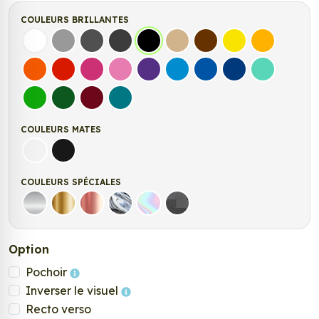
COULEURS BRILLANTES
Blanc
Gris
Gris Foncé
Gris Anthracite
Noir
Beige
Marron
Jaune Clair
Jaune Fonc
Orange
Rouge
Fuchsia
Rose
Violet
Bleu clair
Bleu Moyen
Bleu Foncé
Bleu Vert
Vert clair
Vert Foncé
Bordeaux
Turquoise
COULEURS MATES
Blanc mat
Noir mat
COULEURS SPÉCIALES
Argent
Or
Rose Gold
Chrome
Holographique
Carbone Noir
Option
Pochoir
Inverser le visuel
Recto verso