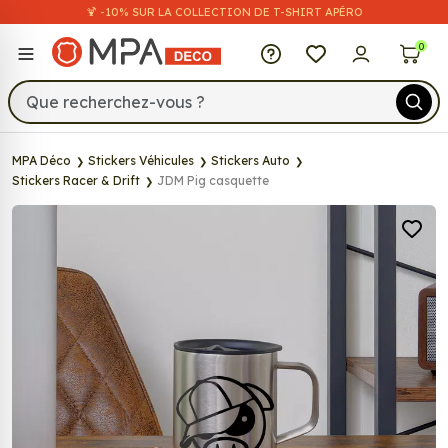
🍹 -10% SUR LA COLLECTION DE T-SHIRT APÉRO
MPA Déco
0
MPA Déco
Stickers Véhicules
Stickers Auto
Stickers Racer & Drift
JDM Pig casquette