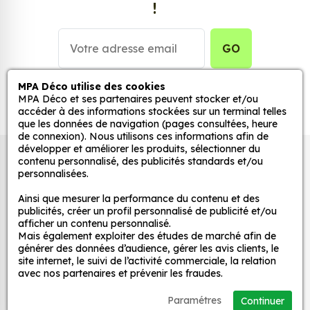
!
Personnalisez la surface de votre choix avec nos
stickers muraux et stickers véhicule. Une solution
simple et rapide qui transforme toutes surfaces
GO
lisses, propres et non poreuses.
MPA Déco utilise des cookies
Grâce à notre sélection de stickers et autocollants,
MPA Déco et ses partenaires peuvent stocker et/ou
adaptez la décoration d’une pièce, d’une voiture,
accéder à des informations stockées sur un terminal telles
que les données de navigation (pages consultées, heure
d’un meuble, d’une porte et de toute autre surface,
de connexion). Nous utilisons ces informations afin de
et ce, à moindre coût et sans effort.
développer et améliorer les produits, sélectionner du
Autocollants pour véhicules et stickers
contenu personnalisé, des publicités standards et/ou
Quels sont les avantages de nos stickers
personnalisées.
décoratifs
décoration ?
Ainsi que mesurer la performance du contenu et des
Une grande variété de motifs et de couleurs :
publicités, créer un profil personnalisé de publicité et/ou
afficher un contenu personnalisé.
nos JDM Pig casquette sont disponibles dans
MPA Déco
Mais également exploiter des études de marché afin de
une large gamme de motifs et de couleurs, ce
générer des données d’audience, gérer les avis clients, le
qui vous permet de trouver le sticker parfait
site internet, le suivi de l’activité commerciale, la relation
Nos services
avec nos partenaires et prévenir les fraudes.
pour votre décoration.
Une installation facile : nos stickers sont faciles
Paramétres
Continuer
Nos sites
à installer, même pour les débutants. Il suffit de