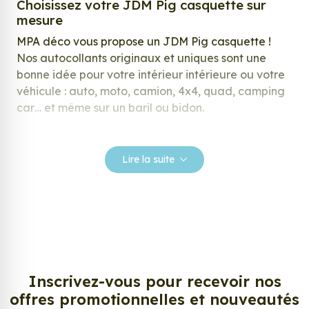
Choisissez votre JDM Pig casquette sur
mesure
MPA déco vous propose un JDM Pig casquette !
Nos autocollants originaux et uniques sont une
bonne idée pour votre intérieur intérieure ou votre
véhicule : auto, moto, camion, 4x4, quad, camping
car… et même sur un baril ou bidon.
Nos stickers sont spécialement conçus pour
répondre à vos attentes, laissez vous inspirer parmi
Lire la suite
notre large gamme de stickers.
Personnalisez votre JDM Pig casquette ?
Envie de changer de décoration ? Nous avons la
solution ! Les stickers muraux JDM Pig casquette,
aussi connus sous le nom d’autocollant, d’adhésifs
ou de vinyle, sont tendances et très populaires pour
Inscrivez-vous pour recevoir nos
décorer votre intérieur ou votre véhicule.
offres promotionnelles et nouveautés