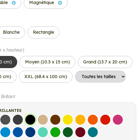
able
Magnétique
Blanche
Rectangle
r x hauteur)
10 cm)
Moyen (10.3 x 15 cm)
Grand (13.7 x 20 cm)
50 cm)
XXL (68.4 x 100 cm)
 Brillant
RILLANTES
s
Gris Foncé
Gris Anthracite
Noir
Beige
Marron
Jaune Clair
Jaune Foncé
Orange
Rouge
Fuchsia
let
Bleu clair
Bleu Moyen
Bleu Foncé
Bleu Vert
Vert clair
Vert Foncé
Bordeaux
Turquoise