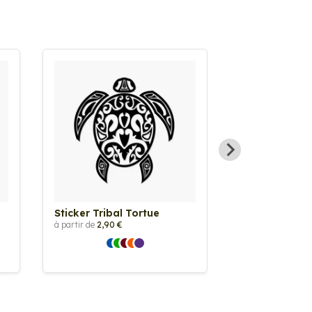
Sticker Tribal Tortue
Sticker Cheva
à partir de
2,90 €
à partir de
2,90 €