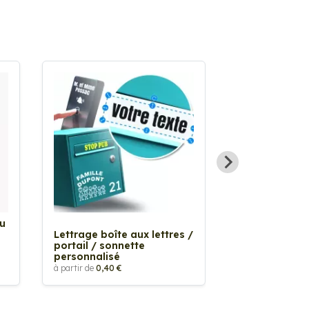
Au
Sticker Tache
Lettrage boîte aux lettres /
à partir de
2,90 €
portail / sonnette
personnalisé
à partir de
0,40 €