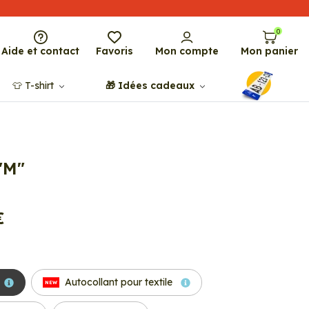
0
Aide et contact
Favoris
Mon compte
Mon panier
👕​​ T-shirt
🎁​ Idées cadeaux
"M"
€
Autocollant pour textile
NEW