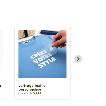
Sticker textil
thermocollan
à partir de
5,88 €
u
Lettrage textile
personnalisé
à partir de
0,48 €