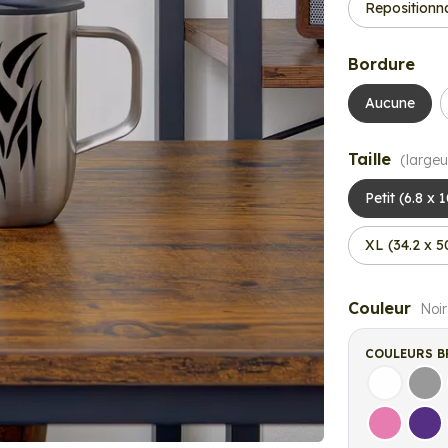
Repositionn
Bordure
Aucune
Taille
(largeu
Petit (6.8 x 
XL (34.2 x 
Couleur
Noir
COULEURS B
Blanc
Gri
Rose
Vio