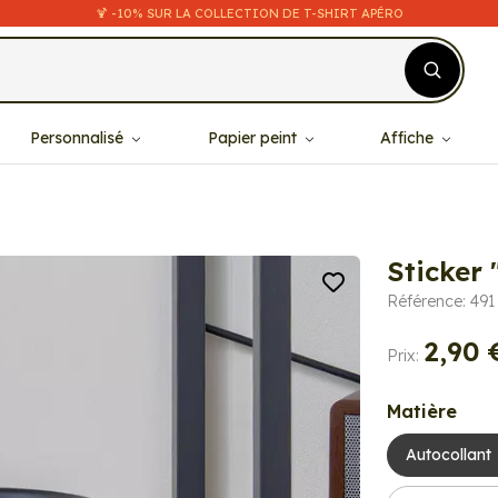
🍹 -10% SUR LA COLLECTION DE T-SHIRT APÉRO
Personnalisé
Papier peint
Affiche
Sticker 
Référence: 491
2,90 
Prix:
Matière
Autocollant