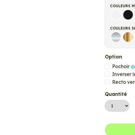
COULEURS M
Blanc ma
Noi
COULEURS S
Argent
Or
Option
Pochoir
Inverser l
Recto ver
Quantité