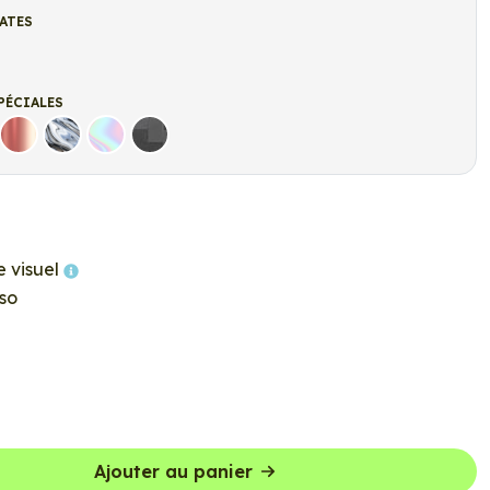
ATES
t
r mat
PÉCIALES
Rose Gold
Chrome
Holographique
Carbone Noir
e visuel
so
Ajouter au panier