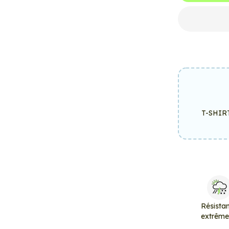
T-SHIR
Résista
extrêm