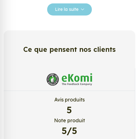
Nos stickers sont spécialement conçus pour
Lire la suite
répondre à vos attentes, laissez vous inspirer parmi
notre large gamme de stickers.
Personnalisez votre Panneau Indication
Pharmacie 2 ?
Ce que pensent nos clients
Envie de changer de décoration ? Nous avons la
solution ! Les stickers muraux Panneau Indication
Pharmacie 2, aussi connus sous le nom
d’autocollant, d’adhésifs ou de vinyle, sont
tendances et très populaires pour décorer votre
intérieur ou votre véhicule.
Avis produits
Personnalisez la surface de votre choix avec nos
5
stickers muraux et stickers véhicule. Une solution
simple et rapide qui transforme toutes surfaces
Note produit
lisses, propres et non poreuses.
5/5