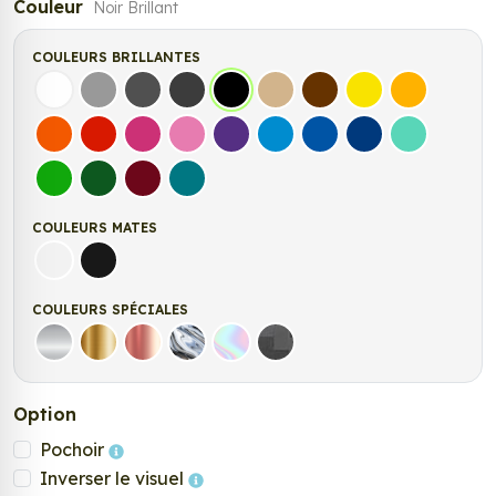
Couleur
Noir Brillant
COULEURS BRILLANTES
Blanc
Gris
Gris Foncé
Gris Anthracite
Noir
Beige
Marron
Jaune Clair
Jaune Fonc
Orange
Rouge
Fuchsia
Rose
Violet
Bleu clair
Bleu Moyen
Bleu Foncé
Bleu Vert
Vert clair
Vert Foncé
Bordeaux
Turquoise
COULEURS MATES
Blanc mat
Noir mat
COULEURS SPÉCIALES
Argent
Or
Rose Gold
Chrome
Holographique
Carbone Noir
Option
Pochoir
Inverser le visuel