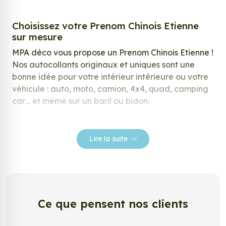
Choisissez votre Prenom Chinois Etienne
sur mesure
MPA déco vous propose un Prenom Chinois Etienne !
Nos autocollants originaux et uniques sont une
bonne idée pour votre intérieur intérieure ou votre
véhicule : auto, moto, camion, 4x4, quad, camping
car… et même sur un baril ou bidon.
Nos stickers sont spécialement conçus pour
répondre à vos attentes, laissez vous inspirer parmi
Lire la suite
notre large gamme de stickers.
Personnalisez votre Prenom Chinois
Etienne ?
Envie de changer de décoration ? Nous avons la
Ce que pensent nos clients
solution ! Les stickers muraux Prenom Chinois
Etienne, aussi connus sous le nom d’autocollant,