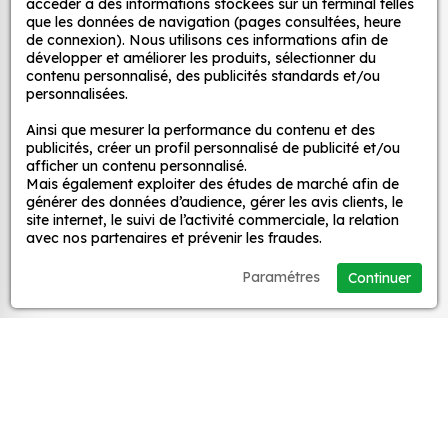
accéder à des informations stockées sur un terminal telles
Pour la chambre d'enfant : nos stickers peuvent
que les données de navigation (pages consultées, heure
être utilisés pour créer une ambiance ludique
MPA Déco
de connexion). Nous utilisons ces informations afin de
et colorée dans la chambre d'enfant. Ils
développer et améliorer les produits, sélectionner du
contenu personnalisé, des publicités standards et/ou
peuvent également être utilisés pour décorer
personnalisées.
Nos services
les murs, les meubles ou les jouets.
Pour la cuisine : nos stickers peuvent être
Ainsi que mesurer la performance du contenu et des
publicités, créer un profil personnalisé de publicité et/ou
utilisés pour ajouter une touche d'originalité à
Nos sites
afficher un contenu personnalisé.
la cuisine. Ils peuvent être utilisés pour décorer
Mais également exploiter des études de marché afin de
les murs, les appareils électroménagers ou les
générer des données d’audience, gérer les avis clients, le
Mon Compte
site internet, le suivi de l’activité commerciale, la relation
accessoires de cuisine.
avec nos partenaires et prévenir les fraudes.
Pour la salle de bain : nos stickers peuvent être
Aide
utilisés pour créer une ambiance zen et
Paramétres
Continuer
relaxante dans la salle de bain. Ils peuvent
être utilisés pour décorer les murs, les miroirs ou
A propos
les accessoires de salle de bain.
Pour le salon : nos stickers peuvent être utilisés
Facebook
Instag
Ti
pour créer une ambiance chaleureuse et
accueillante dans le salon. Ils peuvent être
utilisés pour décorer les murs, les meubles ou