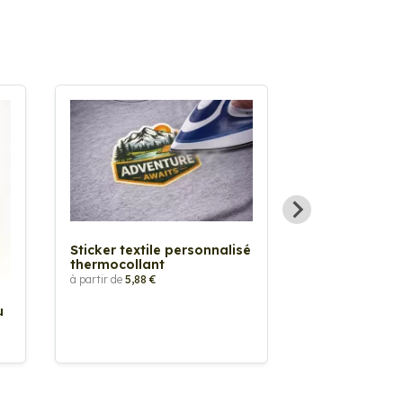
Sticker textile personnalisé
thermocollant
à partir de
5,88 €
u
Sticker Pilot
Drapeau pers
à partir de
2,90 €