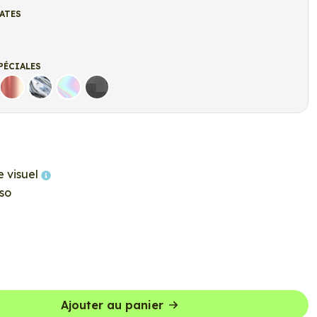
ATES
t
r mat
PÉCIALES
Rose Gold
Chrome
Holographique
Carbone Noir
e visuel
so
Ajouter au panier