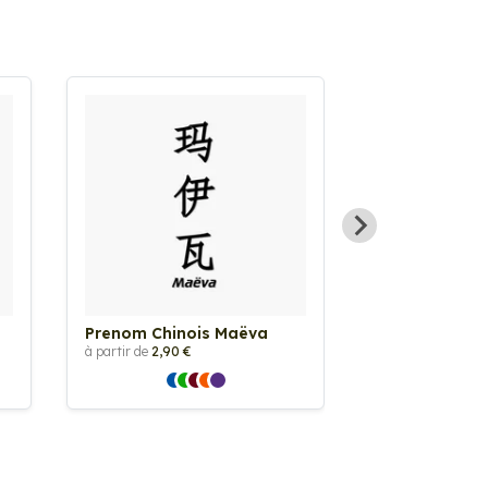
Prenom Chinois Maëva
Prenom Chino
à partir de
2,90 €
à partir de
2,90 €