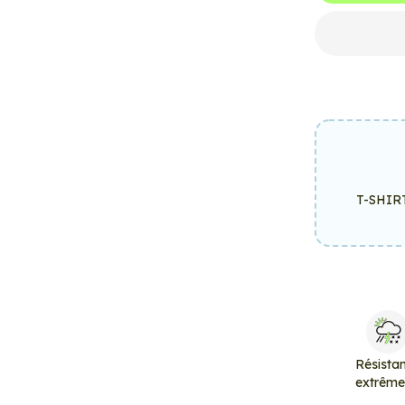
T-SHIR
Résista
extrêm