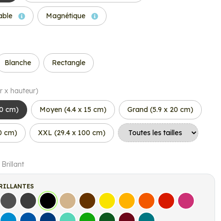
able
Magnétique
Blanche
Rectangle
r x hauteur)
10 cm)
Moyen (4.4 x 15 cm)
Grand (5.9 x 20 cm)
50 cm)
XXL (29.4 x 100 cm)
 Brillant
RILLANTES
s
Gris Foncé
Gris Anthracite
Noir
Beige
Marron
Jaune Clair
Jaune Foncé
Orange
Rouge
Fuchsia