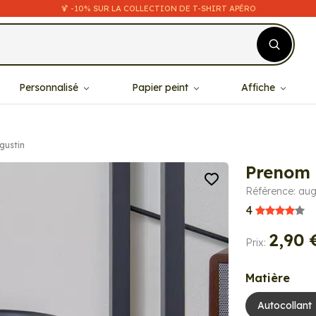
🍹 -10% SUR LA COLLECTION DE T-SHIRT APÉRO
Personnalisé
Papier peint
Affiche
gustin
Prenom 
Référence: aug
4
2,90 
Prix:
Matière
Autocollant