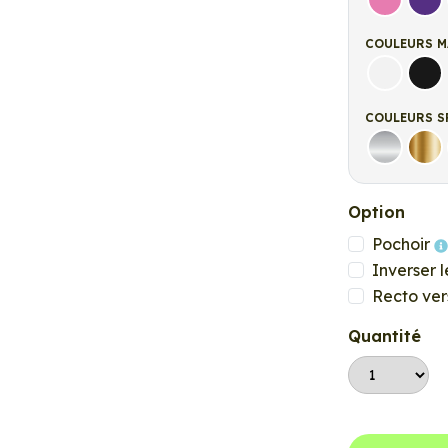
Rose
Vio
COULEURS M
Blanc ma
Noi
COULEURS S
Argent
Or
Option
Pochoir
Inverser l
Recto ver
Quantité