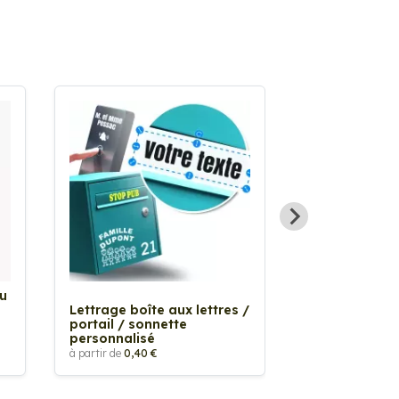
Au
Sticker Tache
Lettrage boîte aux lettres /
à partir de
2,90 €
portail / sonnette
personnalisé
à partir de
0,40 €