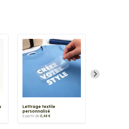
Sticker textil
thermocollan
à partir de
5,88 €
u
Lettrage textile
personnalisé
à partir de
0,48 €