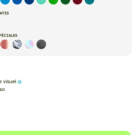
let
Bleu clair
Bleu Moyen
Bleu Foncé
Bleu Vert
Vert clair
Vert Foncé
Bordeaux
Turquoise
ATES
t
r mat
PÉCIALES
Rose Gold
Chrome
Holographique
Carbone Noir
e visuel
so