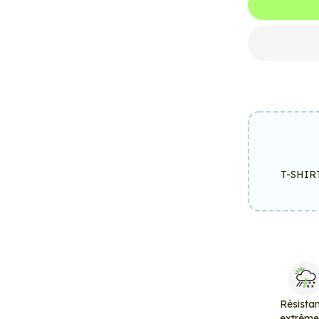
T-SHIR
Résista
extrêm