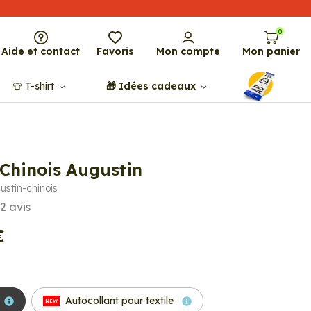
0
Aide et contact
Favoris
Mon compte
Mon panier
👕​​ T-shirt
🎁​ Idées cadeaux
Chinois Augustin
ustin-chinois
2
avis
€
Autocollant pour textile
NEW