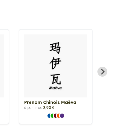
Prenom Chinois Maëva
Prenom Chino
à partir de
2,90 €
à partir de
2,90 €