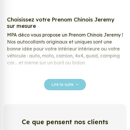
Choisissez votre Prenom Chinois Jeremy
sur mesure
MPA déco vous propose un Prenom Chinois Jeremy !
Nos autocollants originaux et uniques sont une
bonne idée pour votre intérieur intérieure ou votre
véhicule : auto, moto, camion, 4x4, quad, camping
car… et même sur un baril ou bidon.
Nos stickers sont spécialement conçus pour
répondre à vos attentes, laissez vous inspirer parmi
Lire la suite
notre large gamme de stickers.
Personnalisez votre Prenom Chinois
Jeremy ?
Envie de changer de décoration ? Nous avons la
Ce que pensent nos clients
solution ! Les stickers muraux Prenom Chinois