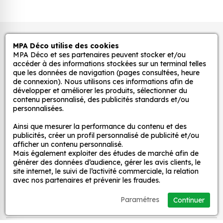
Pour la chambre d'enfant : nos stickers peuvent
être utilisés pour créer une ambiance ludique
et colorée dans la chambre d'enfant. Ils
Autocollants pour véhicules et stickers
MPA Déco utilise des cookies
peuvent également être utilisés pour décorer
décoratifs
MPA Déco et ses partenaires peuvent stocker et/ou
les murs, les meubles ou les jouets.
accéder à des informations stockées sur un terminal telles
Pour la cuisine : nos stickers peuvent être
que les données de navigation (pages consultées, heure
de connexion). Nous utilisons ces informations afin de
utilisés pour ajouter une touche d'originalité à
MPA Déco
développer et améliorer les produits, sélectionner du
la cuisine. Ils peuvent être utilisés pour décorer
contenu personnalisé, des publicités standards et/ou
les murs, les appareils électroménagers ou les
personnalisées.
Nos services
accessoires de cuisine.
Ainsi que mesurer la performance du contenu et des
Pour la salle de bain : nos stickers peuvent être
publicités, créer un profil personnalisé de publicité et/ou
utilisés pour créer une ambiance zen et
afficher un contenu personnalisé.
Nos sites
Mais également exploiter des études de marché afin de
relaxante dans la salle de bain. Ils peuvent
générer des données d’audience, gérer les avis clients, le
être utilisés pour décorer les murs, les miroirs ou
site internet, le suivi de l’activité commerciale, la relation
Mon Compte
les accessoires de salle de bain.
avec nos partenaires et prévenir les fraudes.
Pour le salon : nos stickers peuvent être utilisés
Paramétres
Continuer
pour créer une ambiance chaleureuse et
Aide
accueillante dans le salon. Ils peuvent être