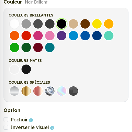
Couleur
Noir Brillant
COULEURS BRILLANTES
Blanc
Gris
Gris Foncé
Gris Anthracite
Noir
Beige
Marron
Jaune Clair
Jaune Fonc
Orange
Rouge
Fuchsia
Rose
Violet
Bleu clair
Bleu Moyen
Bleu Foncé
Bleu Vert
Vert clair
Vert Foncé
Bordeaux
Turquoise
COULEURS MATES
Blanc mat
Noir mat
COULEURS SPÉCIALES
Argent
Or
Rose Gold
Chrome
Holographique
Carbone Noir
Option
Pochoir
Inverser le visuel