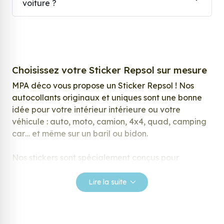
voiture ?
Choisissez votre Sticker Repsol sur mesure
MPA déco vous propose un Sticker Repsol ! Nos
autocollants originaux et uniques sont une bonne
idée pour votre intérieur intérieure ou votre
véhicule : auto, moto, camion, 4x4, quad, camping
car… et même sur un baril ou bidon.
Nos stickers sont spécialement conçus pour
répondre à vos attentes, laissez vous inspirer parmi
notre large gamme de stickers.
Lire la suite
Personnalisez votre Sticker Repsol ?
Envie de changer de décoration ? Nous avons la