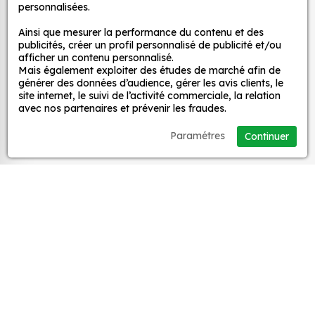
personnalisées.
large gamme de motifs et de couleurs, ce qui
MPA Déco
vous permet de trouver le sticker parfait pour
Ainsi que mesurer la performance du contenu et des
votre décoration.
publicités, créer un profil personnalisé de publicité et/ou
Nos services
afficher un contenu personnalisé.
Une installation facile : nos stickers sont faciles
Mais également exploiter des études de marché afin de
à installer, même pour les débutants. Il suffit de
générer des données d’audience, gérer les avis clients, le
Nos sites
les décoller de leur support et de les coller sur
site internet, le suivi de l’activité commerciale, la relation
avec nos partenaires et prévenir les fraudes.
la surface souhaitée. Vous pouvez vous aider
d’une raclette si besoin.
Mon Compte
Paramétres
Continuer
Une durabilité élevée : nos stickers sont
fabriqués à partir de matériaux de haute
Aide
qualité, ce qui leur confère une excellente
durabilité. Ils peuvent résister aux intempéries,
aux UV et à l'usure.
A propos
Un prix abordable : nos stickers sont proposés à
des prix très attractifs.
Facebook
Instag
Ti
Voici quelques exemples d'avantages spécifiques
© 1998-2026 MPA Déco
de nos stickers décoration :