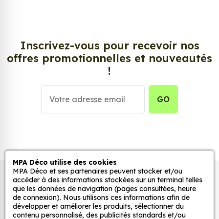
solution ! Les stickers muraux Sticker Repsol, aussi
connus sous le nom d’autocollant, d’adhésifs ou de
vinyle, sont tendances et très populaires pour
décorer votre intérieur ou votre véhicule.
Inscrivez-vous pour recevoir nos
offres promotionnelles et nouveautés
Personnalisez la surface de votre choix avec nos
!
stickers muraux et stickers véhicule. Une solution
simple et rapide qui transforme toutes surfaces
lisses, propres et non poreuses.
GO
Grâce à notre sélection de stickers et autocollants,
adaptez la décoration d’une pièce, d’une voiture,
d’un meuble, d’une porte et de toute autre surface,
et ce, à moindre coût et sans effort.
MPA Déco utilise des cookies
MPA Déco et ses partenaires peuvent stocker et/ou
Quels sont les avantages de nos stickers
Autocollants pour véhicules et stickers
accéder à des informations stockées sur un terminal telles
décoration ?
que les données de navigation (pages consultées, heure
décoratifs
de connexion). Nous utilisons ces informations afin de
Une grande variété de motifs et de couleurs :
développer et améliorer les produits, sélectionner du
nos Sticker Repsol sont disponibles dans une
contenu personnalisé, des publicités standards et/ou