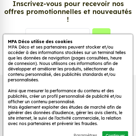
Inscrivez-vous pour recevoir nos
Mud Sanglier (Verso), aussi connus sous le nom
offres promotionnelles et nouveautés
d’autocollant, d’adhésifs ou de vinyle, sont
!
tendances et très populaires pour décorer votre
intérieur ou votre véhicule.
GO
MPA Déco utilise des cookies
Personnalisez la surface de votre choix avec nos
MPA Déco et ses partenaires peuvent stocker et/ou
stickers muraux et stickers véhicule. Une solution
accéder à des informations stockées sur un terminal telles
simple et rapide qui transforme toutes surfaces
que les données de navigation (pages consultées, heure
de connexion). Nous utilisons ces informations afin de
lisses, propres et non poreuses.
développer et améliorer les produits, sélectionner du
contenu personnalisé, des publicités standards et/ou
Grâce à notre sélection de stickers et autocollants,
personnalisées.
Autocollants pour véhicules et stickers
adaptez la décoration d’une pièce, d’une voiture,
Ainsi que mesurer la performance du contenu et des
d’un meuble, d’une porte et de toute autre surface,
décoratifs
publicités, créer un profil personnalisé de publicité et/ou
et ce, à moindre coût et sans effort.
afficher un contenu personnalisé.
Mais également exploiter des études de marché afin de
Quels sont les avantages de nos stickers
générer des données d’audience, gérer les avis clients, le
MPA Déco
site internet, le suivi de l’activité commerciale, la relation
décoration ?
avec nos partenaires et prévenir les fraudes.
Une grande variété de motifs et de couleurs :
Nos services
Paramétres
nos Sticker 4x4 I Love Mud Sanglier (Verso)
Continuer