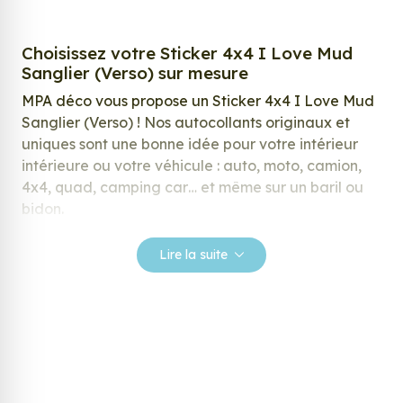
Choisissez votre Sticker 4x4 I Love Mud
Sanglier (Verso) sur mesure
MPA déco vous propose un Sticker 4x4 I Love Mud
Sanglier (Verso) ! Nos autocollants originaux et
uniques sont une bonne idée pour votre intérieur
intérieure ou votre véhicule : auto, moto, camion,
4x4, quad, camping car… et même sur un baril ou
bidon.
Nos stickers sont spécialement conçus pour
Lire la suite
répondre à vos attentes, laissez vous inspirer parmi
notre large gamme de stickers.
Personnalisez votre Sticker 4x4 I Love Mud
Sanglier (Verso) ?
Envie de changer de décoration ? Nous avons la
solution ! Les stickers muraux Sticker 4x4 I Love