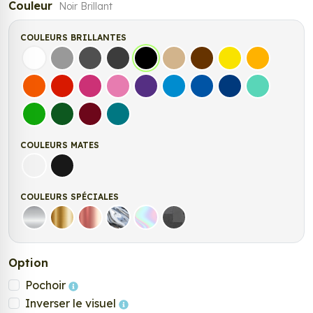
Couleur
Noir Brillant
COULEURS BRILLANTES
Blanc
Gris
Gris Foncé
Gris Anthracite
Noir
Beige
Marron
Jaune Clair
Jaune Fonc
Orange
Rouge
Fuchsia
Rose
Violet
Bleu clair
Bleu Moyen
Bleu Foncé
Bleu Vert
Vert clair
Vert Foncé
Bordeaux
Turquoise
COULEURS MATES
Blanc mat
Noir Mat
COULEURS SPÉCIALES
Argent
Or
Rose Gold
Chrome
Holographique
Carbone Noir
Option
Pochoir
Inverser le visuel