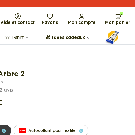
0
Aide et contact
Favoris
Mon compte
Mon panier
👕​​ T-shirt
🎁​ Idées cadeaux
Arbre 2
53
2
avis
€
Autocollant pour textile
NEW