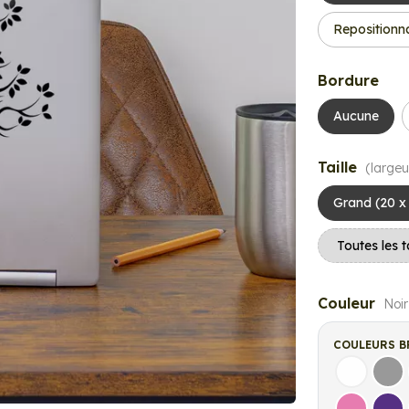
Repositionn
Bordure
Aucune
Taille
(largeu
Grand (20 x
Couleur
Noir
COULEURS B
Blanc
Gri