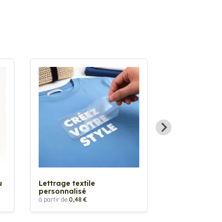
Sticker textil
thermocollan
à partir de
5,88 €
u
Lettrage textile
personnalisé
à partir de
0,48 €