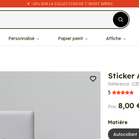
🍹 -10% SUR LA COLLECTION DE T-SHIRT APÉRO
Personnalisé
Papier peint
Affiche
Sticker 
Référence: 113
5
8,00 
Prix:
Matière
Autocollant