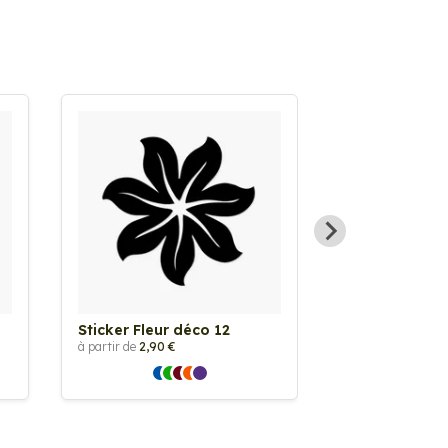
Sticker Fleur déco 12
Sticker Fleur 
à partir de
2,90 €
à partir de
2,90 €