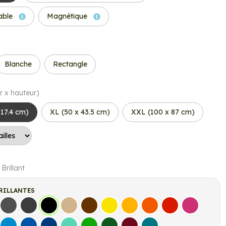
able
Magnétique
Blanche
Rectangle
r x hauteur)
 17.4 cm)
XL (50 x 43.5 cm)
XXL (100 x 87 cm)
 Brillant
RILLANTES
s
Gris Foncé
Gris Anthracite
Noir
Beige
Marron
Jaune Clair
Jaune Foncé
Orange
Rouge
Fuschia