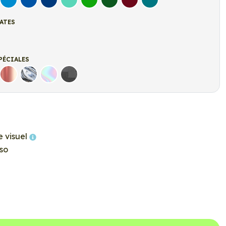
let
Bleu clair
Bleu Moyen
Bleu Foncé
Bleu Vert
Vert clair
Vert Foncé
Bordeaux
Turquoise
ATES
t
r Mat
PÉCIALES
Rose Gold
Chrome
Holographique
Carbone Noir
e visuel
so