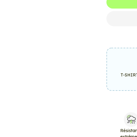
T-SHIR
Résista
extrêm