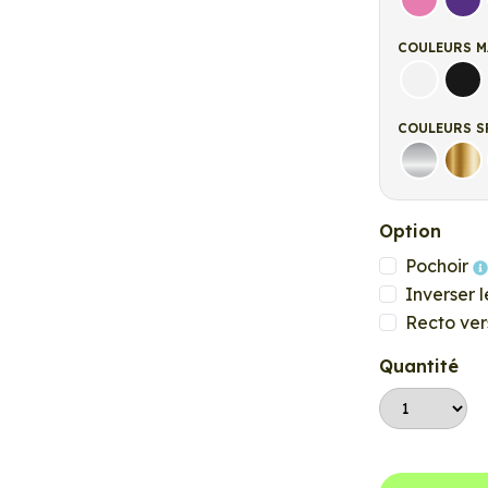
Rose
Vio
COULEURS M
Blanc ma
Noi
COULEURS S
Argent
Or
Option
Pochoir
Inverser l
Recto ver
Quantité