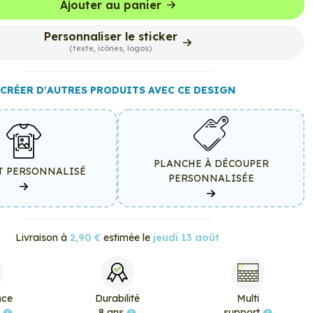
Ajouter au panier
Personnaliser le sticker
(texte, icônes, logos)
CRÉER D'AUTRES PRODUITS AVEC CE DESIGN
PLANCHE À DÉCOUPER
T PERSONNALISÉ
PERSONNALISÉE
Livraison à
2,90 €
estimée le
jeudi 13 août
nce
Durabilité
Multi
e
8 ans
support