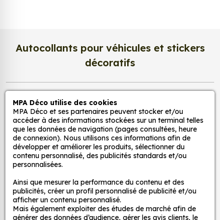
aux UV et à l'usure.
Un prix abordable : nos stickers sont proposés à
des prix très attractifs.
Autocollants pour véhicules et stickers
Voici quelques exemples d'avantages spécifiques
décoratifs
de nos stickers décoration :
Pour la chambre d'enfant : nos stickers peuvent
MPA Déco
MPA Déco utilise des cookies
être utilisés pour créer une ambiance ludique
MPA Déco et ses partenaires peuvent stocker et/ou
et colorée dans la chambre d'enfant. Ils
accéder à des informations stockées sur un terminal telles
Nos services
peuvent également être utilisés pour décorer
que les données de navigation (pages consultées, heure
de connexion). Nous utilisons ces informations afin de
les murs, les meubles ou les jouets.
développer et améliorer les produits, sélectionner du
Pour la cuisine : nos stickers peuvent être
Nos sites
contenu personnalisé, des publicités standards et/ou
utilisés pour ajouter une touche d'originalité à
personnalisées.
la cuisine. Ils peuvent être utilisés pour décorer
Mon Compte
Ainsi que mesurer la performance du contenu et des
les murs, les appareils électroménagers ou les
publicités, créer un profil personnalisé de publicité et/ou
accessoires de cuisine.
afficher un contenu personnalisé.
Aide
Mais également exploiter des études de marché afin de
Pour la salle de bain : nos stickers peuvent être
générer des données d’audience, gérer les avis clients, le