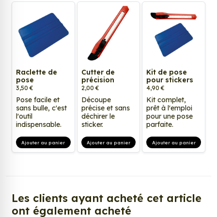
Raclette de
Cutter de
Kit de pose
pose
précision
pour stickers
3,50 €
2,00 €
4,90 €
Pose facile et
Découpe
Kit complet,
sans bulle, c'est
précise et sans
prêt à l'emploi
l'outil
déchirer le
pour une pose
indispensable.
sticker.
parfaite.
Ajouter au panier
Ajouter au panier
Ajouter au panier
Les clients ayant acheté cet article
ont également acheté