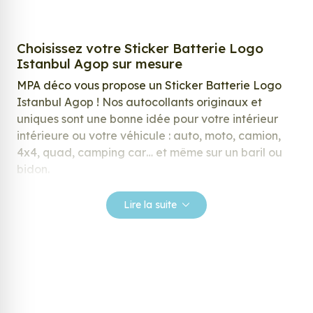
Choisissez votre Sticker Batterie Logo
Istanbul Agop sur mesure
MPA déco vous propose un Sticker Batterie Logo
Istanbul Agop ! Nos autocollants originaux et
uniques sont une bonne idée pour votre intérieur
intérieure ou votre véhicule : auto, moto, camion,
4x4, quad, camping car… et même sur un baril ou
bidon.
Nos stickers sont spécialement conçus pour
Lire la suite
répondre à vos attentes, laissez vous inspirer parmi
notre large gamme de stickers.
Personnalisez votre Sticker Batterie Logo
Istanbul Agop ?
Envie de changer de décoration ? Nous avons la