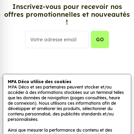
solution ! Les stickers muraux Sticker Batterie Logo
Inscrivez-vous pour recevoir nos
Istanbul Agop, aussi connus sous le nom
offres promotionnelles et nouveautés
d’autocollant, d’adhésifs ou de vinyle, sont
!
tendances et très populaires pour décorer votre
intérieur ou votre véhicule.
GO
Personnalisez la surface de votre choix avec nos
stickers muraux et stickers véhicule. Une solution
simple et rapide qui transforme toutes surfaces
lisses, propres et non poreuses.
Grâce à notre sélection de stickers et autocollants,
MPA Déco utilise des cookies
MPA Déco et ses partenaires peuvent stocker et/ou
Autocollants pour véhicules et stickers
adaptez la décoration d’une pièce, d’une voiture,
accéder à des informations stockées sur un terminal telles
d’un meuble, d’une porte et de toute autre surface,
décoratifs
que les données de navigation (pages consultées, heure
et ce, à moindre coût et sans effort.
de connexion). Nous utilisons ces informations afin de
développer et améliorer les produits, sélectionner du
Quels sont les avantages de nos stickers
contenu personnalisé, des publicités standards et/ou
MPA Déco
personnalisées.
décoration ?
Une grande variété de motifs et de couleurs :
Ainsi que mesurer la performance du contenu et des