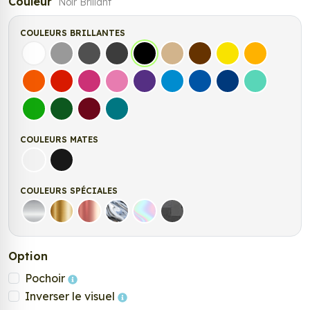
Couleur
Noir Brillant
COULEURS BRILLANTES
Blanc
Gris
Gris Foncé
Gris Anthracite
Noir
Beige
Marron
Jaune Clair
Jaune Fonc
Orange
Rouge
Fuchsia
Rose
Violet
Bleu clair
Bleu Moyen
Bleu Foncé
Bleu Vert
Vert clair
Vert Foncé
Bordeaux
Turquoise
COULEURS MATES
Blanc mat
Noir Mat
COULEURS SPÉCIALES
Argent
Or
Rose Gold
Chrome
Holographique
Carbone Noir
Option
Pochoir
Inverser le visuel