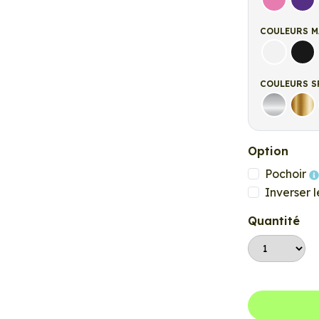
Rose
Vio
COULEURS M
Blanc ma
Noi
COULEURS S
Argent
Or
Option
Pochoir
Inverser l
Quantité