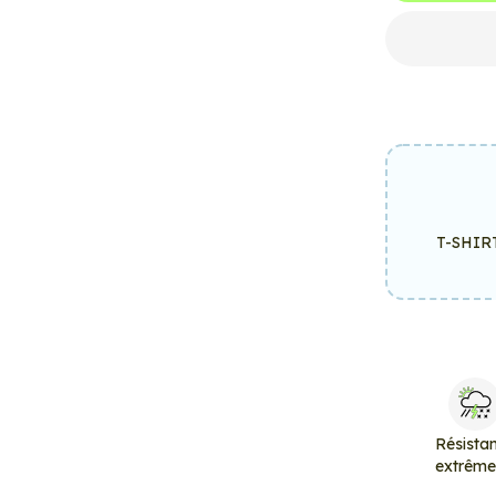
T-SHIR
Résista
extrêm