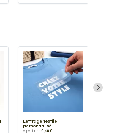
Sticker textil
thermocollan
à partir de
5,88 €
u
Lettrage textile
personnalisé
à partir de
0,48 €