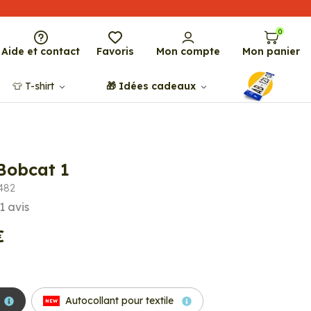
0
Aide et contact
Favoris
Mon compte
Mon panier
👕​​ T-shirt
🎁​ Idées cadeaux
Bobcat 1
3482
1
avis
€
Autocollant pour textile
NEW