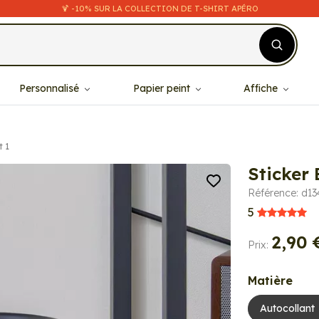
🍹 -10% SUR LA COLLECTION DE T-SHIRT APÉRO
Personnalisé
Papier peint
Affiche
t 1
Sticker 
Référence: d1
5
2,90 
Prix:
Matière
Autocollant