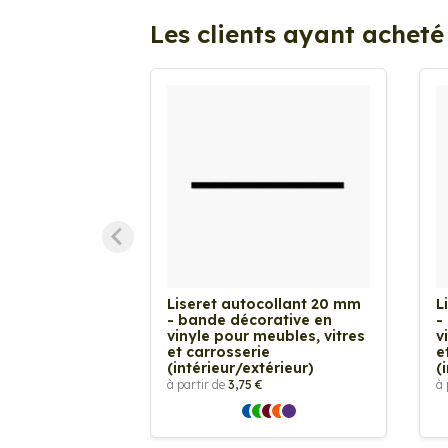
Les clients ayant acheté
Liseret autocollant 20 mm
L
- bande décorative en
-
vinyle pour meubles, vitres
v
et carrosserie
e
(intérieur/extérieur)
(
à partir de
3,75 €
à 