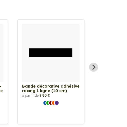
-
Bande décorative adhésive
Liseret autoc
le
racing 1 ligne (10 cm)
bande décorat
pour meubles,
à partir de
8,90 €
carrosserie
(intérieur/ext
à partir de
2,50 €