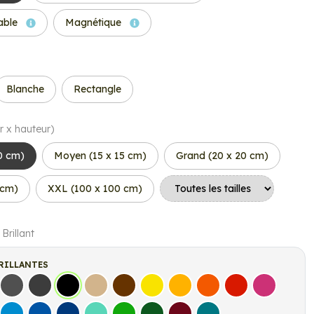
able
Magnétique
Blanche
Rectangle
r x hauteur)
10 cm)
Moyen (15 x 15 cm)
Grand (20 x 20 cm)
 cm)
XXL (100 x 100 cm)
 Brillant
RILLANTES
s
Gris Foncé
Gris Anthracite
Noir
Beige
Marron
Jaune Clair
Jaune Foncé
Orange
Rouge
Fuchsia