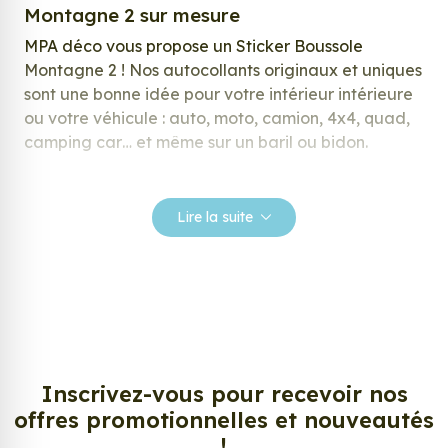
Montagne 2 sur mesure
MPA déco vous propose un Sticker Boussole
Montagne 2 ! Nos autocollants originaux et uniques
sont une bonne idée pour votre intérieur intérieure
ou votre véhicule : auto, moto, camion, 4x4, quad,
camping car… et même sur un baril ou bidon.
Nos stickers sont spécialement conçus pour
répondre à vos attentes, laissez vous inspirer parmi
Lire la suite
notre large gamme de stickers.
Personnalisez votre Sticker Boussole
Montagne 2 ?
Envie de changer de décoration ? Nous avons la
solution ! Les stickers muraux Sticker Boussole
Montagne 2, aussi connus sous le nom
Inscrivez-vous pour recevoir nos
d’autocollant, d’adhésifs ou de vinyle, sont
offres promotionnelles et nouveautés
tendances et très populaires pour décorer votre
!