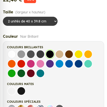
Taille
(largeur x hauteur)
Couleur
Noir Brillant
COULEURS BRILLANTES
Blanc
Gris
Gris Foncé
Gris Anthracite
Noir
Beige
Marron
Jaune Clair
Jaune Fonc
Orange
Rouge
Fuchsia
Rose
Violet
Bleu clair
Bleu Moyen
Bleu Foncé
Bleu Vert
Vert clair
Vert Foncé
Bordeaux
Turquoise
COULEURS MATES
Blanc mat
Noir Mat
COULEURS SPÉCIALES