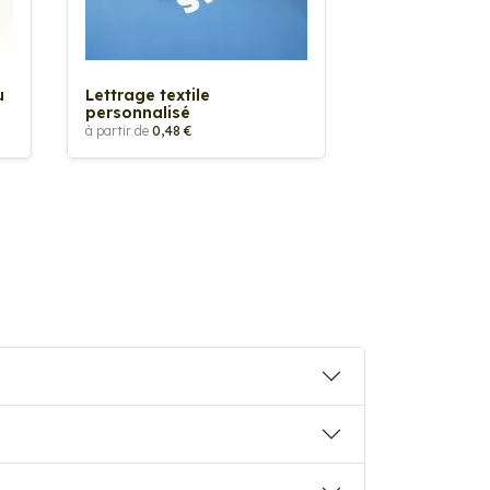
Sticker textil
thermocollan
à partir de
5,88 €
u
Lettrage textile
personnalisé
à partir de
0,48 €