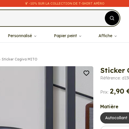
🍹 -10% SUR LA COLLECTION DE T-SHIRT APÉRO
Personnalisé
Papier peint
Affiche
Sticker Cagiva MITO
Sticker
Référence: d1
2,90 
Prix:
Matière
Autocollant