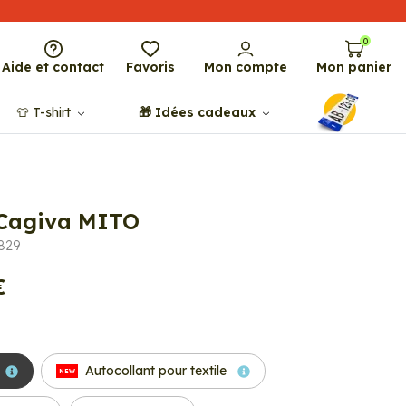
0
Aide et contact
Favoris
Mon compte
Mon panier
👕​​ T-shirt
🎁​ Idées cadeaux
 Cagiva MITO
3829
€
Autocollant pour textile
NEW