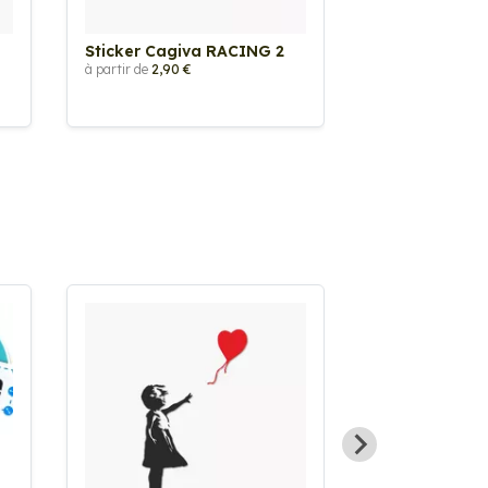
Sticker Cagiva RACING 2
Sticker Cagi
à partir de
2,90 €
à partir de
2,90 €