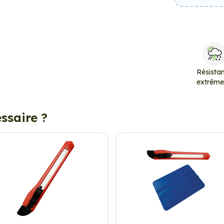
Résista
extrêm
ssaire ?