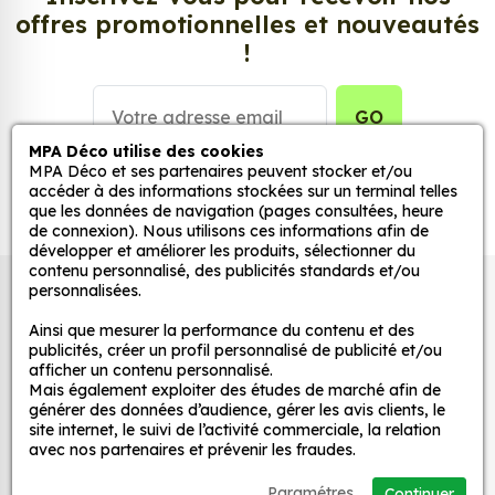
offres promotionnelles et nouveautés
Personnalisez la surface de votre choix avec nos
!
stickers muraux et stickers véhicule. Une solution
simple et rapide qui transforme toutes surfaces
lisses, propres et non poreuses.
GO
MPA Déco utilise des cookies
Grâce à notre sélection de stickers et autocollants,
MPA Déco et ses partenaires peuvent stocker et/ou
accéder à des informations stockées sur un terminal telles
adaptez la décoration d’une pièce, d’une voiture,
que les données de navigation (pages consultées, heure
d’un meuble, d’une porte et de toute autre surface,
de connexion). Nous utilisons ces informations afin de
et ce, à moindre coût et sans effort.
développer et améliorer les produits, sélectionner du
contenu personnalisé, des publicités standards et/ou
Quels sont les avantages de nos stickers
personnalisées.
Autocollants pour véhicules et stickers
décoration ?
décoratifs
Ainsi que mesurer la performance du contenu et des
Une grande variété de motifs et de couleurs :
publicités, créer un profil personnalisé de publicité et/ou
afficher un contenu personnalisé.
nos Sticker Coq sont disponibles dans une large
Mais également exploiter des études de marché afin de
gamme de motifs et de couleurs, ce qui vous
MPA Déco
générer des données d’audience, gérer les avis clients, le
permet de trouver le sticker parfait pour votre
site internet, le suivi de l’activité commerciale, la relation
avec nos partenaires et prévenir les fraudes.
décoration.
Nos services
Une installation facile : nos stickers sont faciles
Paramétres
Continuer