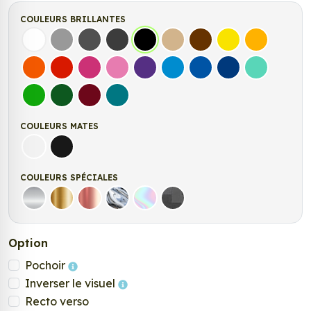
COULEURS BRILLANTES
Blanc
Gris
Gris Foncé
Gris Anthracite
Noir
Beige
Marron
Jaune Clair
Jaune Fonc
Orange
Rouge
Fuchsia
Rose
Violet
Bleu clair
Bleu Moyen
Bleu Foncé
Bleu Vert
Vert clair
Vert Foncé
Bordeaux
Turquoise
COULEURS MATES
Blanc mat
Noir mat
COULEURS SPÉCIALES
Argent
Or
Rose Gold
Chrome
Holographique
Carbone Noir
Option
Pochoir
Inverser le visuel
Recto verso