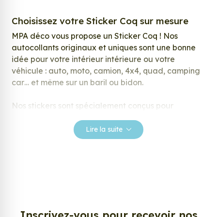
Choisissez votre Sticker Coq sur mesure
MPA déco vous propose un Sticker Coq ! Nos
autocollants originaux et uniques sont une bonne
idée pour votre intérieur intérieure ou votre
véhicule : auto, moto, camion, 4x4, quad, camping
car… et même sur un baril ou bidon.
Nos stickers sont spécialement conçus pour
répondre à vos attentes, laissez vous inspirer parmi
notre large gamme de stickers.
Lire la suite
Personnalisez votre Sticker Coq ?
Envie de changer de décoration ? Nous avons la
solution ! Les stickers muraux Sticker Coq, aussi
connus sous le nom d’autocollant, d’adhésifs ou de
vinyle, sont tendances et très populaires pour
décorer votre intérieur ou votre véhicule.
Inscrivez-vous pour recevoir nos