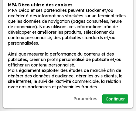
MPA Déco utilise des cookies
Autocollants pour véhicules et stickers
MPA Déco et ses partenaires peuvent stocker et/ou
Quels sont les avantages de nos stickers
décoratifs
accéder à des informations stockées sur un terminal telles
décoration ?
que les données de navigation (pages consultées, heure
de connexion). Nous utilisons ces informations afin de
Une grande variété de motifs et de couleurs :
développer et améliorer les produits, sélectionner du
nos Sticker Dauphin Réel sont disponibles dans
MPA Déco
contenu personnalisé, des publicités standards et/ou
une large gamme de motifs et de couleurs, ce
personnalisées.
qui vous permet de trouver le sticker parfait
Nos services
Ainsi que mesurer la performance du contenu et des
pour votre décoration.
publicités, créer un profil personnalisé de publicité et/ou
Une installation facile : nos stickers sont faciles
afficher un contenu personnalisé.
Mais également exploiter des études de marché afin de
Nos sites
à installer, même pour les débutants. Il suffit de
générer des données d’audience, gérer les avis clients, le
les décoller de leur support et de les coller sur
site internet, le suivi de l’activité commerciale, la relation
la surface souhaitée. Vous pouvez vous aider
avec nos partenaires et prévenir les fraudes.
Mon Compte
d’une raclette si besoin.
Paramétres
Continuer
Une durabilité élevée : nos stickers sont
Aide
fabriqués à partir de matériaux de haute
qualité, ce qui leur confère une excellente
durabilité. Ils peuvent résister aux intempéries,
A propos
aux UV et à l'usure.