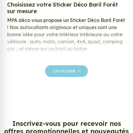
Choisissez votre Sticker Déco Baril Forêt
sur mesure
MPA déco vous propose un Sticker Déco Baril Forêt
! Nos autocollants originaux et uniques sont une
bonne idée pour votre intérieur intérieure ou votre
véhicule : auto, moto, camion, 4x4, quad, camping
car… et même sur un baril ou bidon.
Nos stickers sont spécialement conçus pour
répondre à vos attentes, laissez vous inspirer parmi
Lire la suite
notre large gamme de stickers.
Personnalisez votre Sticker Déco Baril
Forêt ?
Envie de changer de décoration ? Nous avons la
solution ! Les stickers muraux Sticker Déco Baril
Forêt, aussi connus sous le nom d’autocollant,
Inscrivez-vous pour recevoir nos
d’adhésifs ou de vinyle, sont tendances et très
offres promotionnelles et nouveautés
populaires pour décorer votre intérieur ou votre