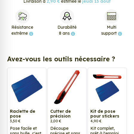
Livraison à
2,90 €
estimée le
jeudi 13 août
Résistance
Durabilité
Multi
extrême
8 ans
support
Avez-vous les outils nécessaire ?
Raclette de
Cutter de
Kit de pose
pose
précision
pour stickers
3,50 €
2,00 €
4,90 €
Pose facile et
Découpe
Kit complet,
sans bulle, c'est
précise et sans
prêt à l'emploi