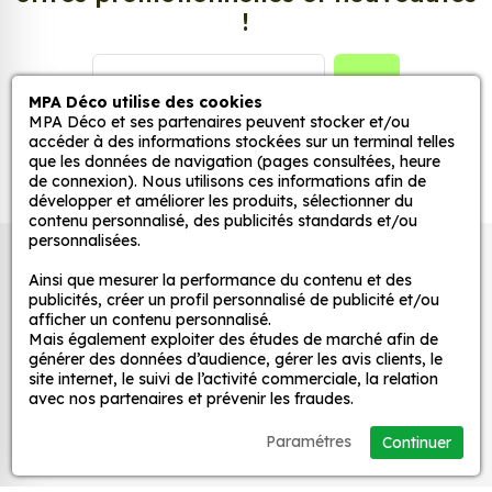
!
véhicule.
Personnalisez la surface de votre choix avec nos
GO
MPA Déco utilise des cookies
stickers muraux et stickers véhicule. Une solution
MPA Déco et ses partenaires peuvent stocker et/ou
simple et rapide qui transforme toutes surfaces
accéder à des informations stockées sur un terminal telles
lisses, propres et non poreuses.
que les données de navigation (pages consultées, heure
de connexion). Nous utilisons ces informations afin de
développer et améliorer les produits, sélectionner du
Grâce à notre sélection de stickers et autocollants,
contenu personnalisé, des publicités standards et/ou
adaptez la décoration d’une pièce, d’une voiture,
personnalisées.
Autocollants pour véhicules et stickers
d’un meuble, d’une porte et de toute autre surface,
Ainsi que mesurer la performance du contenu et des
et ce, à moindre coût et sans effort.
décoratifs
publicités, créer un profil personnalisé de publicité et/ou
afficher un contenu personnalisé.
Quels sont les avantages de nos stickers
Mais également exploiter des études de marché afin de
décoration ?
générer des données d’audience, gérer les avis clients, le
MPA Déco
site internet, le suivi de l’activité commerciale, la relation
Une grande variété de motifs et de couleurs :
avec nos partenaires et prévenir les fraudes.
nos Sticker Déco Baril Forêt sont disponibles
Nos services
Paramétres
dans une large gamme de motifs et de
Continuer
couleurs, ce qui vous permet de trouver le