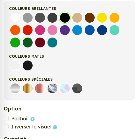
COULEURS BRILLANTES
Blanc
Gris
Gris Foncé
Gris Anthracite
Noir
Beige
Marron
Jaune Clair
Jaune Fonc
Orange
Rouge
Fuchsia
Rose
Violet
Bleu clair
Bleu Moyen
Bleu Foncé
Bleu Vert
Vert clair
Vert Foncé
Bordeaux
Turquoise
COULEURS MATES
Blanc mat
Noir Mat
COULEURS SPÉCIALES
Argent
Or
Rose Gold
Chrome
Holographique
Carbone Noir
Option
Pochoir
Inverser le visuel