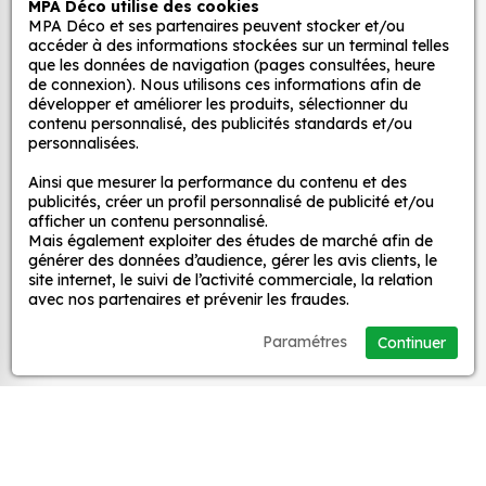
MPA Déco utilise des cookies
Autocollants pour véhicules et stickers
adaptez la décoration d’une pièce, d’une voiture,
MPA Déco et ses partenaires peuvent stocker et/ou
d’un meuble, d’une porte et de toute autre surface,
décoratifs
accéder à des informations stockées sur un terminal telles
et ce, à moindre coût et sans effort.
que les données de navigation (pages consultées, heure
de connexion). Nous utilisons ces informations afin de
Quels sont les avantages de nos stickers
développer et améliorer les produits, sélectionner du
MPA Déco
contenu personnalisé, des publicités standards et/ou
décoration ?
personnalisées.
Une grande variété de motifs et de couleurs :
Nos services
Ainsi que mesurer la performance du contenu et des
nos Sticker Drapeau Blason Nord-pas-de-
publicités, créer un profil personnalisé de publicité et/ou
Calais sont disponibles dans une large gamme
afficher un contenu personnalisé.
de motifs et de couleurs, ce qui vous permet de
Mais également exploiter des études de marché afin de
Nos sites
générer des données d’audience, gérer les avis clients, le
trouver le sticker parfait pour votre décoration.
site internet, le suivi de l’activité commerciale, la relation
Une installation facile : nos stickers sont faciles
avec nos partenaires et prévenir les fraudes.
Mon Compte
à installer, même pour les débutants. Il suffit de
Paramétres
Continuer
les décoller de leur support et de les coller sur
Aide
la surface souhaitée. Vous pouvez vous aider
d’une raclette si besoin.
Une durabilité élevée : nos stickers sont
A propos
fabriqués à partir de matériaux de haute
qualité, ce qui leur confère une excellente