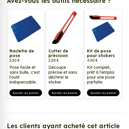
Avez-vous les outils nécessaire ?
Raclette de
Cutter de
Kit de pose
pose
précision
pour stickers
3,50 €
2,00 €
4,90 €
Pose facile et
Découpe
Kit complet,
sans bulle, c'est
précise et sans
prêt à l'emploi
l'outil
déchirer le
pour une pose
indispensable.
sticker.
parfaite.
Ajouter au panier
Ajouter au panier
Ajouter au panier
Les clients ayant acheté cet article