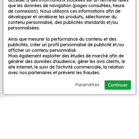
décoratifs
accéder à des informations stockées sur un terminal telles
que les données de navigation (pages consultées, heure
Quels sont les avantages de nos stickers
de connexion). Nous utilisons ces informations afin de
décoration ?
développer et améliorer les produits, sélectionner du
MPA Déco
contenu personnalisé, des publicités standards et/ou
Une grande variété de motifs et de couleurs :
personnalisées.
nos Sticker F1 Alexander Albon 2 sont
Nos services
Ainsi que mesurer la performance du contenu et des
disponibles dans une large gamme de motifs et
publicités, créer un profil personnalisé de publicité et/ou
de couleurs, ce qui vous permet de trouver le
afficher un contenu personnalisé.
sticker parfait pour votre décoration.
Mais également exploiter des études de marché afin de
Nos sites
générer des données d’audience, gérer les avis clients, le
Une installation facile : nos stickers sont faciles
site internet, le suivi de l’activité commerciale, la relation
à installer, même pour les débutants. Il suffit de
avec nos partenaires et prévenir les fraudes.
Mon Compte
les décoller de leur support et de les coller sur
Paramétres
Continuer
la surface souhaitée. Vous pouvez vous aider
Aide
d’une raclette si besoin.
Une durabilité élevée : nos stickers sont
fabriqués à partir de matériaux de haute
A propos
qualité, ce qui leur confère une excellente
durabilité. Ils peuvent résister aux intempéries,
Facebook
Instag
Ti
aux UV et à l'usure.
Un prix abordable : nos stickers sont proposés à