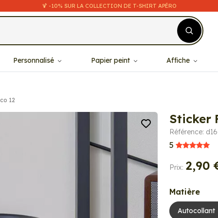
🍹 -10% SUR LA COLLECTION DE T-SHIRT APÉRO
Personnalisé
Papier peint
Affiche
éco 12
Sticker 
Référence: d1
5
2,90 
Prix:
Matière
Autocollant