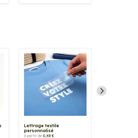
Sticker textil
thermocollan
à partir de
5,88 €
u
Lettrage textile
personnalisé
à partir de
0,48 €