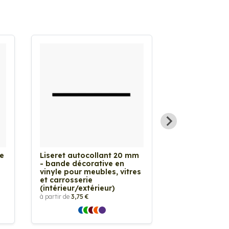
e
Liseret autocollant 20 mm
Sticker Bous
- bande décorative en
à partir de
8,00 €
vinyle pour meubles, vitres
et carrosserie
(intérieur/extérieur)
à partir de
3,75 €