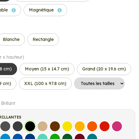
able
Magnétique
Blanche
Rectangle
r x hauteur)
.8 cm)
Moyen (15 x 14.7 cm)
Grand (20 x 19.6 cm)
.9 cm)
XXL (100 x 97.8 cm)
 Brillant
RILLANTES
s
Gris Foncé
Gris Anthracite
Noir
Beige
Marron
Jaune Clair
Jaune Foncé
Orange
Rouge
Fuchsia