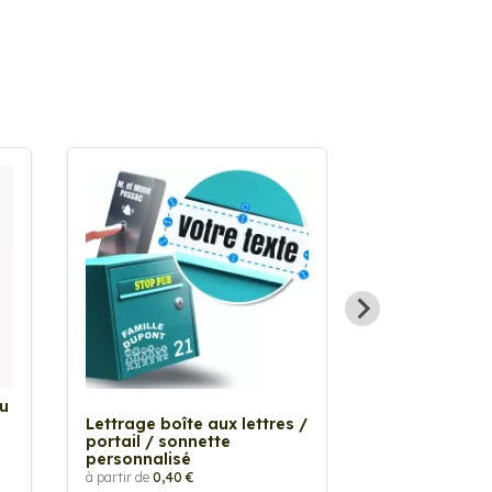
Au
Sticker Tache
Lettrage boîte aux lettres /
à partir de
2,90 €
portail / sonnette
personnalisé
à partir de
0,40 €