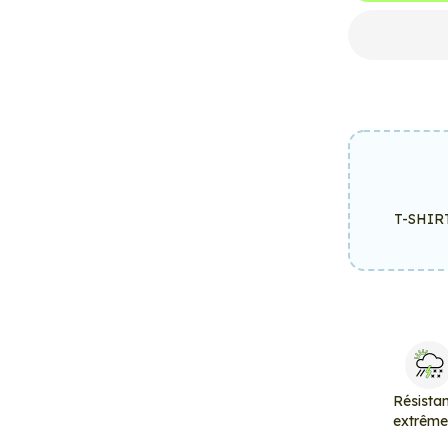
T-SHIR
Résista
extrêm