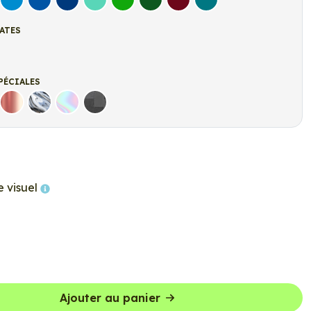
let
Bleu clair
Bleu Moyen
Bleu Foncé
Bleu Vert
Vert clair
Vert Foncé
Bordeaux
Turquoise
ATES
t
r Mat
PÉCIALES
Rose Gold
Chrome
Holographique
Carbone Noir
e visuel
Ajouter au panier