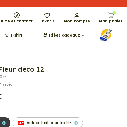
0
Aide et contact
Favoris
Mon compte
Mon panier
👕​​ T-shirt
🎁​ Idées cadeaux
Fleur déco 12
6075
1
avis
€
Autocollant pour textile
NEW