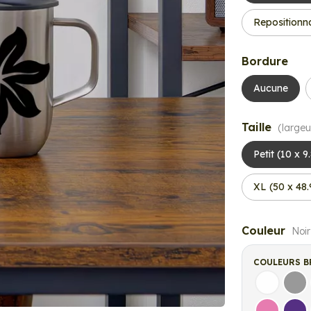
Repositionn
Bordure
Aucune
Taille
(largeu
Petit (10 x 9
XL (50 x 48
Couleur
Noir
COULEURS B
Blanc
Gri