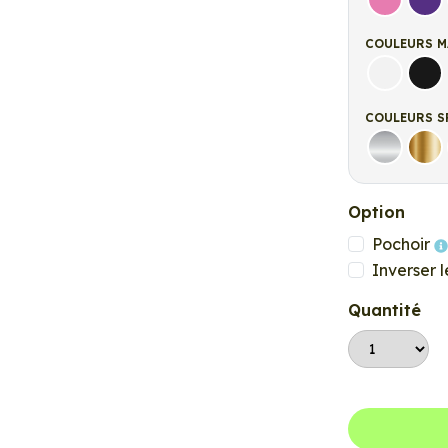
Rose
Vio
COULEURS M
Blanc ma
Noi
COULEURS S
Argent
Or
Option
Pochoir
Inverser l
Quantité