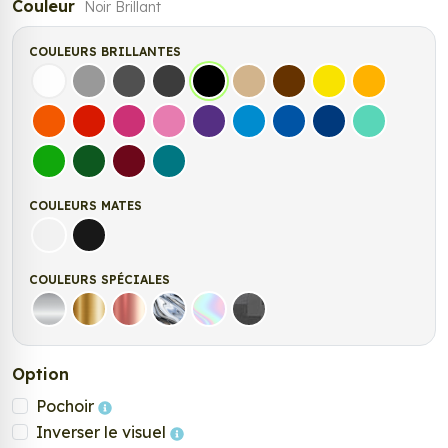
Couleur
Noir Brillant
COULEURS BRILLANTES
Blanc
Gris
Gris Foncé
Gris Anthracite
Noir
Beige
Marron
Jaune Clair
Jaune Fonc
Orange
Rouge
Fuchsia
Rose
Violet
Bleu clair
Bleu Moyen
Bleu Foncé
Bleu Vert
Vert clair
Vert Foncé
Bordeaux
Turquoise
COULEURS MATES
Blanc mat
Noir mat
COULEURS SPÉCIALES
Argent
Or
Rose Gold
Chrome
Holographique
Carbone Noir
Option
Pochoir
Inverser le visuel