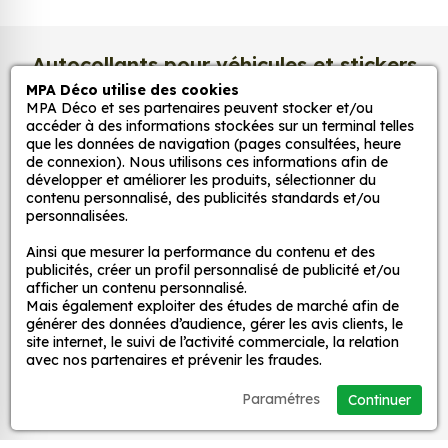
Pour la chambre d'enfant : nos stickers peuvent
être utilisés pour créer une ambiance ludique
et colorée dans la chambre d'enfant. Ils
Autocollants pour véhicules et stickers
peuvent également être utilisés pour décorer
MPA Déco utilise des cookies
décoratifs
les murs, les meubles ou les jouets.
MPA Déco et ses partenaires peuvent stocker et/ou
Pour la cuisine : nos stickers peuvent être
accéder à des informations stockées sur un terminal telles
que les données de navigation (pages consultées, heure
utilisés pour ajouter une touche d'originalité à
MPA Déco
de connexion). Nous utilisons ces informations afin de
la cuisine. Ils peuvent être utilisés pour décorer
développer et améliorer les produits, sélectionner du
les murs, les appareils électroménagers ou les
contenu personnalisé, des publicités standards et/ou
personnalisées.
Nos services
accessoires de cuisine.
Pour la salle de bain : nos stickers peuvent être
Ainsi que mesurer la performance du contenu et des
utilisés pour créer une ambiance zen et
publicités, créer un profil personnalisé de publicité et/ou
Nos sites
afficher un contenu personnalisé.
relaxante dans la salle de bain. Ils peuvent
Mais également exploiter des études de marché afin de
être utilisés pour décorer les murs, les miroirs ou
générer des données d’audience, gérer les avis clients, le
Mon Compte
les accessoires de salle de bain.
site internet, le suivi de l’activité commerciale, la relation
avec nos partenaires et prévenir les fraudes.
Pour le salon : nos stickers peuvent être utilisés
pour créer une ambiance chaleureuse et
Aide
Paramétres
Continuer
accueillante dans le salon. Ils peuvent être
utilisés pour décorer les murs, les meubles ou
A propos