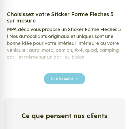
Choisissez votre Sticker Forme Fleches 5
sur mesure
MPA déco vous propose un Sticker Forme Fleches 5
! Nos autocollants originaux et uniques sont une
bonne idée pour votre intérieur intérieure ou votre
véhicule : auto, moto, camion, 4x4, quad, camping
car… et même sur un baril ou bidon.
Nos stickers sont spécialement conçus pour
répondre à vos attentes, laissez vous inspirer parmi
Lire la suite
notre large gamme de stickers.
Personnalisez votre Sticker Forme Fleches
5 ?
Envie de changer de décoration ? Nous avons la
Ce que pensent nos clients
solution ! Les stickers muraux Sticker Forme Fleches
5, aussi connus sous le nom d’autocollant,