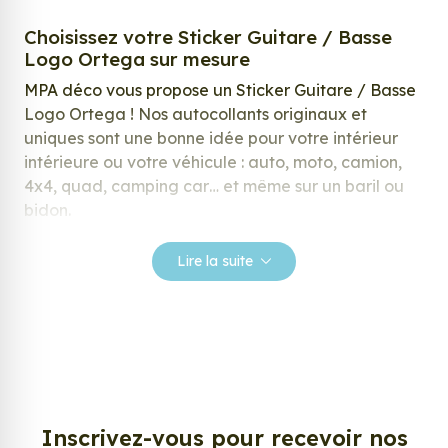
Choisissez votre Sticker Guitare / Basse
Logo Ortega sur mesure
MPA déco vous propose un Sticker Guitare / Basse
Logo Ortega ! Nos autocollants originaux et
uniques sont une bonne idée pour votre intérieur
intérieure ou votre véhicule : auto, moto, camion,
4x4, quad, camping car… et même sur un baril ou
bidon.
Nos stickers sont spécialement conçus pour
Lire la suite
répondre à vos attentes, laissez vous inspirer parmi
notre large gamme de stickers.
Personnalisez votre Sticker Guitare / Basse
Logo Ortega ?
Envie de changer de décoration ? Nous avons la
solution ! Les stickers muraux Sticker Guitare /
Inscrivez-vous pour recevoir nos
Basse Logo Ortega, aussi connus sous le nom