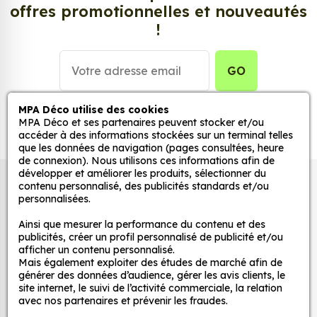
offres promotionnelles et nouveautés
d’autocollant, d’adhésifs ou de vinyle, sont
!
tendances et très populaires pour décorer votre
intérieur ou votre véhicule.
GO
Personnalisez la surface de votre choix avec nos
stickers muraux et stickers véhicule. Une solution
MPA Déco utilise des cookies
simple et rapide qui transforme toutes surfaces
MPA Déco et ses partenaires peuvent stocker et/ou
lisses, propres et non poreuses.
accéder à des informations stockées sur un terminal telles
que les données de navigation (pages consultées, heure
de connexion). Nous utilisons ces informations afin de
Grâce à notre sélection de stickers et autocollants,
développer et améliorer les produits, sélectionner du
Autocollants pour véhicules et stickers
adaptez la décoration d’une pièce, d’une voiture,
contenu personnalisé, des publicités standards et/ou
personnalisées.
d’un meuble, d’une porte et de toute autre surface,
décoratifs
et ce, à moindre coût et sans effort.
Ainsi que mesurer la performance du contenu et des
publicités, créer un profil personnalisé de publicité et/ou
Quels sont les avantages de nos stickers
afficher un contenu personnalisé.
MPA Déco
décoration ?
Mais également exploiter des études de marché afin de
générer des données d’audience, gérer les avis clients, le
Une grande variété de motifs et de couleurs :
site internet, le suivi de l’activité commerciale, la relation
Nos services
nos Sticker Guitare / Basse Logo Ortega sont
avec nos partenaires et prévenir les fraudes.