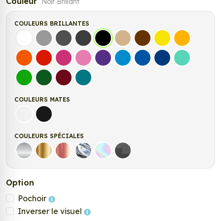
Couleur
Noir Brillant
COULEURS BRILLANTES
Blanc
Gris
Gris Foncé
Gris Anthracite
Noir
Beige
Marron
Jaune Clair
Jaune Fonc
Orange
Rouge
Fuchsia
Rose
Violet
Bleu clair
Bleu Moyen
Bleu Foncé
Bleu Vert
Vert clair
Vert Foncé
Bordeaux
Turquoise
COULEURS MATES
Blanc mat
Noir Mat
COULEURS SPÉCIALES
Argent
Or
Rose Gold
Chrome
Holographique
Carbone Noir
Option
Pochoir
Inverser le visuel