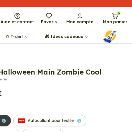
0
Aide et contact
Favoris
Mon compte
Mon panier
👕​​ T-shirt
🎁​ Idées cadeaux
 Halloween Main Zombie Cool
8696
€
Autocollant pour textile
NEW