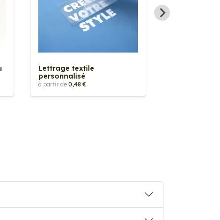
Sticker textil
thermocollan
à partir de
5,88 €
u
Lettrage textile
personnalisé
à partir de
0,48 €