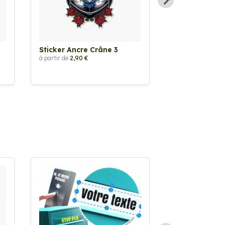
Sticker Ancre Crâne 3
Sticker Ancre
à partir de
2,90 €
à partir de
2,90 €