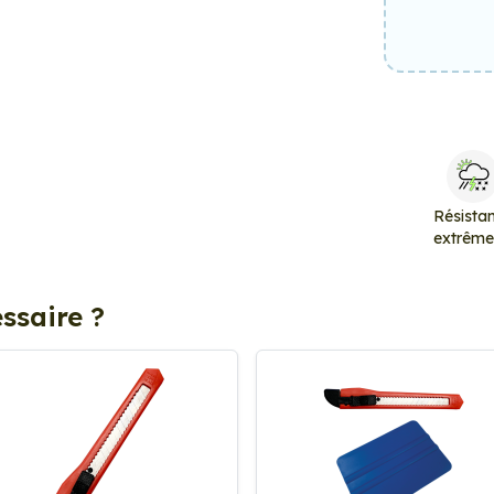
Résista
extrêm
ssaire ?