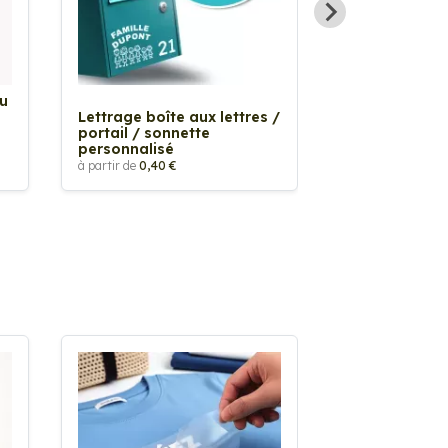
Au
Sticker Tache
Lettrage boîte aux lettres /
à partir de
2,90 €
portail / sonnette
personnalisé
à partir de
0,40 €