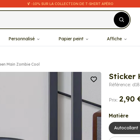
🍹 -10% SUR LA COLLECTION DE T-SHIRT APÉRO
Personnalisé
Papier peint
Affiche
een Main Zombie Cool
Sticker
Référence: d1
2,90 
Prix:
Matière
Autocollant