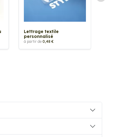
Sticker textil
thermocollan
à partir de
5,88 €
u
Lettrage textile
personnalisé
à partir de
0,48 €