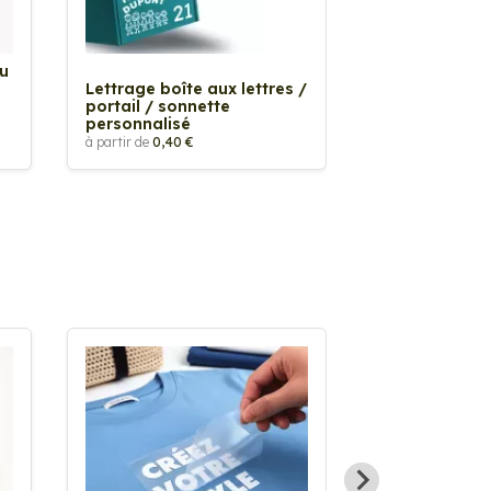
Au
Sticker Tache
Lettrage boîte aux lettres /
à partir de
2,90 €
portail / sonnette
personnalisé
à partir de
0,40 €