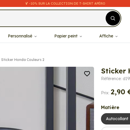
🍹 -10% SUR LA COLLECTION DE T-SHIRT APÉRO
Personnalisé
Papier peint
Affiche
Sticker Honda Couleurs 2
Sticker
Référence: d1
2,90 
Prix:
Matière
Autocollant