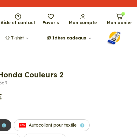
0
Aide et contact
Favoris
Mon compte
Mon panier
👕​​ T-shirt
🎁​ Idées cadeaux
 Honda Couleurs 2
9569
€
Autocollant pour textile
NEW