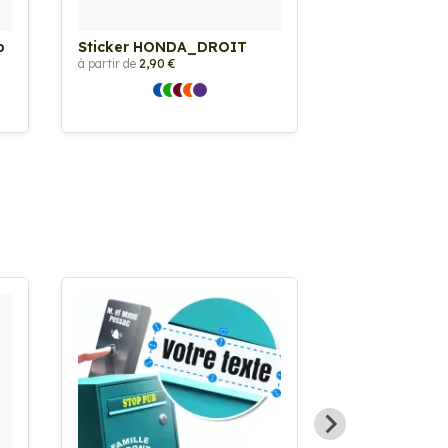
b
Sticker HONDA_DROIT
Sticker HOND
TWIN 2
à partir de
2,90 €
à partir de
2,90 €