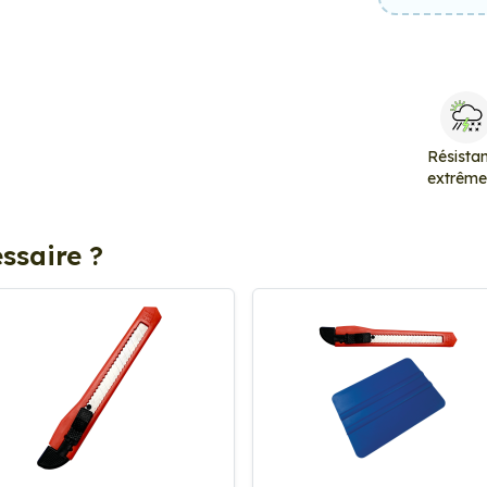
Résista
extrêm
ssaire ?