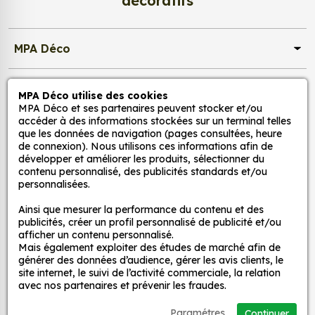
décoratifs
Quels sont les avantages de nos stickers
décoration ?
MPA Déco
Une grande variété de motifs et de couleurs :
nos Sticker Jdm Cool Hand sont disponibles
Nos services
dans une large gamme de motifs et de
MPA Déco utilise des cookies
MPA Déco et ses partenaires peuvent stocker et/ou
couleurs, ce qui vous permet de trouver le
accéder à des informations stockées sur un terminal telles
sticker parfait pour votre décoration.
Nos sites
que les données de navigation (pages consultées, heure
Une installation facile : nos stickers sont faciles
de connexion). Nous utilisons ces informations afin de
développer et améliorer les produits, sélectionner du
à installer, même pour les débutants. Il suffit de
Mon Compte
contenu personnalisé, des publicités standards et/ou
les décoller de leur support et de les coller sur
personnalisées.
la surface souhaitée. Vous pouvez vous aider
Aide
Ainsi que mesurer la performance du contenu et des
d’une raclette si besoin.
publicités, créer un profil personnalisé de publicité et/ou
Une durabilité élevée : nos stickers sont
afficher un contenu personnalisé.
fabriqués à partir de matériaux de haute
Mais également exploiter des études de marché afin de
A propos
générer des données d’audience, gérer les avis clients, le
qualité, ce qui leur confère une excellente
site internet, le suivi de l’activité commerciale, la relation
durabilité. Ils peuvent résister aux intempéries,
avec nos partenaires et prévenir les fraudes.
Facebook
Instag
Ti
aux UV et à l'usure.
Un prix abordable : nos stickers sont proposés à
Paramétres
Continuer