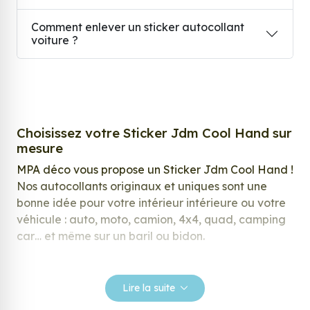
Comment enlever un sticker autocollant
voiture ?
Choisissez votre Sticker Jdm Cool Hand sur
mesure
MPA déco vous propose un Sticker Jdm Cool Hand !
Nos autocollants originaux et uniques sont une
bonne idée pour votre intérieur intérieure ou votre
véhicule : auto, moto, camion, 4x4, quad, camping
car… et même sur un baril ou bidon.
Nos stickers sont spécialement conçus pour
répondre à vos attentes, laissez vous inspirer parmi
Lire la suite
notre large gamme de stickers.