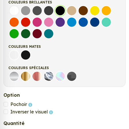
COULEURS BRILLANTES
Blanc
Gris
Gris Foncé
Gris Anthracite
Noir
Beige
Marron
Jaune Clair
Jaune Fonc
Orange
Rouge
Fuchsia
Rose
Violet
Bleu clair
Bleu Moyen
Bleu Foncé
Bleu Vert
Vert clair
Vert Foncé
Bordeaux
Turquoise
COULEURS MATES
Blanc mat
Noir Mat
COULEURS SPÉCIALES
Argent
Or
Rose Gold
Chrome
Holographique
Carbone Noir
Option
Pochoir
Inverser le visuel
Quantité