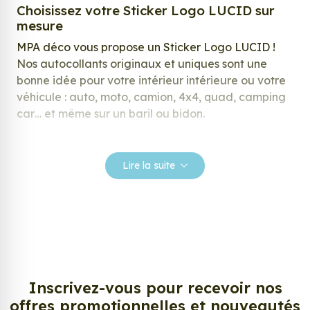
Choisissez votre Sticker Logo LUCID sur
mesure
MPA déco vous propose un Sticker Logo LUCID !
Nos autocollants originaux et uniques sont une
bonne idée pour votre intérieur intérieure ou votre
véhicule : auto, moto, camion, 4x4, quad, camping
car… et même sur un baril ou bidon.
Nos stickers sont spécialement conçus pour
répondre à vos attentes, laissez vous inspirer parmi
Lire la suite
notre large gamme de stickers.
Personnalisez votre Sticker Logo LUCID ?
Envie de changer de décoration ? Nous avons la
solution ! Les stickers muraux Sticker Logo LUCID,
aussi connus sous le nom d’autocollant, d’adhésifs
ou de vinyle, sont tendances et très populaires pour
Inscrivez-vous pour recevoir nos
décorer votre intérieur ou votre véhicule.
offres promotionnelles et nouveautés