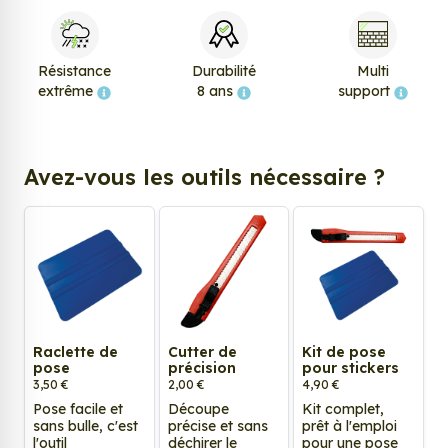
Résistance
Durabilité
Multi
extrême
8 ans
support
Avez-vous les outils nécessaire ?
Raclette de
Cutter de
Kit de pose
pose
précision
pour stickers
3,50 €
2,00 €
4,90 €
Pose facile et
Découpe
Kit complet,
sans bulle, c'est
précise et sans
prêt à l'emploi
l'outil
déchirer le
pour une pose