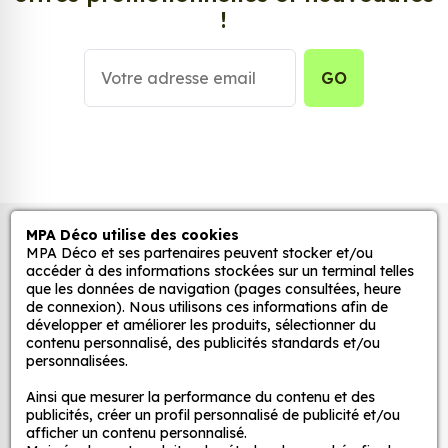
!
Personnalisez la surface de votre choix avec nos
stickers muraux et stickers véhicule. Une solution
simple et rapide qui transforme toutes surfaces
GO
lisses, propres et non poreuses.
Grâce à notre sélection de stickers et autocollants,
adaptez la décoration d’une pièce, d’une voiture,
d’un meuble, d’une porte et de toute autre surface,
et ce, à moindre coût et sans effort.
MPA Déco utilise des cookies
Autocollants pour véhicules et stickers
MPA Déco et ses partenaires peuvent stocker et/ou
Quels sont les avantages de nos stickers
décoratifs
accéder à des informations stockées sur un terminal telles
décoration ?
que les données de navigation (pages consultées, heure
de connexion). Nous utilisons ces informations afin de
Une grande variété de motifs et de couleurs :
développer et améliorer les produits, sélectionner du
nos Sticker Logo LUCID sont disponibles dans
MPA Déco
contenu personnalisé, des publicités standards et/ou
une large gamme de motifs et de couleurs, ce
personnalisées.
qui vous permet de trouver le sticker parfait
Nos services
Ainsi que mesurer la performance du contenu et des
pour votre décoration.
publicités, créer un profil personnalisé de publicité et/ou
Une installation facile : nos stickers sont faciles
afficher un contenu personnalisé.