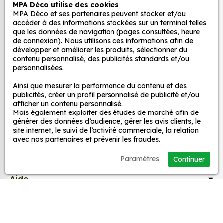
Grâce à notre sélection de stickers et autocollants,
MPA Déco utilise des cookies
MPA Déco et ses partenaires peuvent stocker et/ou
Autocollants pour véhicules et stickers
adaptez la décoration d’une pièce, d’une voiture,
accéder à des informations stockées sur un terminal telles
d’un meuble, d’une porte et de toute autre surface,
décoratifs
que les données de navigation (pages consultées, heure
et ce, à moindre coût et sans effort.
de connexion). Nous utilisons ces informations afin de
développer et améliorer les produits, sélectionner du
Quels sont les avantages de nos stickers
contenu personnalisé, des publicités standards et/ou
MPA Déco
personnalisées.
décoration ?
Une grande variété de motifs et de couleurs :
Ainsi que mesurer la performance du contenu et des
Nos services
publicités, créer un profil personnalisé de publicité et/ou
nos Sticker MLB Logo Chicago White Sox Blanc
afficher un contenu personnalisé.
sont disponibles dans une large gamme de
Mais également exploiter des études de marché afin de
motifs et de couleurs, ce qui vous permet de
Nos sites
générer des données d’audience, gérer les avis clients, le
site internet, le suivi de l’activité commerciale, la relation
trouver le sticker parfait pour votre décoration.
avec nos partenaires et prévenir les fraudes.
Une installation facile : nos stickers sont faciles
Mon Compte
à installer, même pour les débutants. Il suffit de
Paramétres
Continuer
les décoller de leur support et de les coller sur
Aide
la surface souhaitée. Vous pouvez vous aider
d’une raclette si besoin.
Une durabilité élevée : nos stickers sont
A propos
fabriqués à partir de matériaux de haute