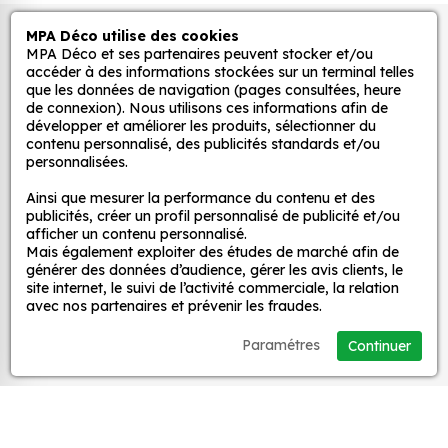
adaptez la décoration d’une pièce, d’une voiture,
MPA Déco utilise des cookies
Autocollants pour véhicules et stickers
d’un meuble, d’une porte et de toute autre surface,
MPA Déco et ses partenaires peuvent stocker et/ou
et ce, à moindre coût et sans effort.
décoratifs
accéder à des informations stockées sur un terminal telles
que les données de navigation (pages consultées, heure
Quels sont les avantages de nos stickers
de connexion). Nous utilisons ces informations afin de
décoration ?
développer et améliorer les produits, sélectionner du
MPA Déco
contenu personnalisé, des publicités standards et/ou
Une grande variété de motifs et de couleurs :
personnalisées.
nos Sticker MLB Logo New York Mets 2 sont
Nos services
Ainsi que mesurer la performance du contenu et des
disponibles dans une large gamme de motifs et
publicités, créer un profil personnalisé de publicité et/ou
de couleurs, ce qui vous permet de trouver le
afficher un contenu personnalisé.
sticker parfait pour votre décoration.
Mais également exploiter des études de marché afin de
Nos sites
générer des données d’audience, gérer les avis clients, le
Une installation facile : nos stickers sont faciles
site internet, le suivi de l’activité commerciale, la relation
à installer, même pour les débutants. Il suffit de
avec nos partenaires et prévenir les fraudes.
Mon Compte
les décoller de leur support et de les coller sur
Paramétres
Continuer
la surface souhaitée. Vous pouvez vous aider
Aide
d’une raclette si besoin.
Une durabilité élevée : nos stickers sont
fabriqués à partir de matériaux de haute
A propos
qualité, ce qui leur confère une excellente