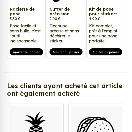
Raclette de
Cutter de
Kit de pose
pose
précision
pour stickers
3,50 €
2,00 €
4,90 €
Pose facile et
Découpe
Kit complet,
sans bulle, c'est
précise et sans
prêt à l'emploi
l'outil
déchirer le
pour une pose
indispensable.
sticker.
parfaite.
Ajouter au panier
Ajouter au panier
Ajouter au panier
Les clients ayant acheté cet article
ont également acheté