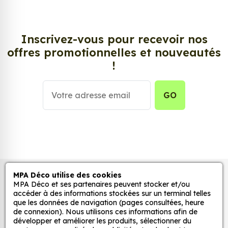
Chilli Pepper (Couleur) ?
Envie de changer de décoration ? Nous avons la
solution ! Les stickers muraux Sticker Mural Piments
Inscrivez-vous pour recevoir nos
Chilli Pepper (Couleur), aussi connus sous le nom
offres promotionnelles et nouveautés
d’autocollant, d’adhésifs ou de vinyle, sont
!
tendances et très populaires pour décorer votre
intérieur ou votre véhicule.
GO
Personnalisez la surface de votre choix avec nos
stickers muraux et stickers véhicule. Une solution
simple et rapide qui transforme toutes surfaces
lisses, propres et non poreuses.
Grâce à notre sélection de stickers et autocollants,
MPA Déco utilise des cookies
Autocollants pour véhicules et stickers
adaptez la décoration d’une pièce, d’une voiture,
MPA Déco et ses partenaires peuvent stocker et/ou
d’un meuble, d’une porte et de toute autre surface,
décoratifs
accéder à des informations stockées sur un terminal telles
et ce, à moindre coût et sans effort.
que les données de navigation (pages consultées, heure
de connexion). Nous utilisons ces informations afin de
Quels sont les avantages de nos stickers
développer et améliorer les produits, sélectionner du