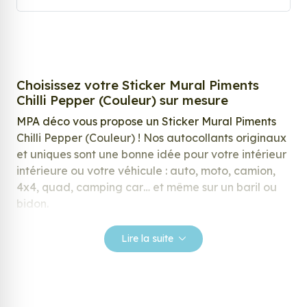
Choisissez votre Sticker Mural Piments
Chilli Pepper (Couleur) sur mesure
MPA déco vous propose un Sticker Mural Piments
Chilli Pepper (Couleur) ! Nos autocollants originaux
et uniques sont une bonne idée pour votre intérieur
intérieure ou votre véhicule : auto, moto, camion,
4x4, quad, camping car… et même sur un baril ou
bidon.
Nos stickers sont spécialement conçus pour
Lire la suite
répondre à vos attentes, laissez vous inspirer parmi
notre large gamme de stickers.
Personnalisez votre Sticker Mural Piments