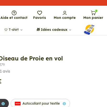
0
Aide et contact
Favoris
Mon compte
Mon panier
👕​​ T-shirt
🎁​ Idées cadeaux
Oiseau de Proie en vol
379
1
avis
€
Autocollant pour textile
NEW