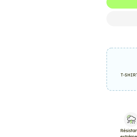
T-SHIR
Résista
extrêm