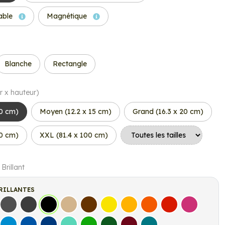
able
Magnétique
Blanche
Rectangle
r x hauteur)
10 cm)
Moyen (12.2 x 15 cm)
Grand (16.3 x 20 cm)
50 cm)
XXL (81.4 x 100 cm)
 Brillant
RILLANTES
s
Gris Foncé
Gris Anthracite
Noir
Beige
Marron
Jaune Clair
Jaune Foncé
Orange
Rouge
Fuchsia