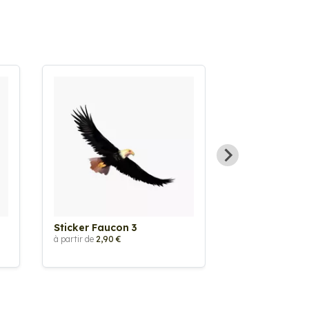
Sticker Faucon 3
Sticker Oisea
à partir de
2,90 €
à partir de
2,90 €