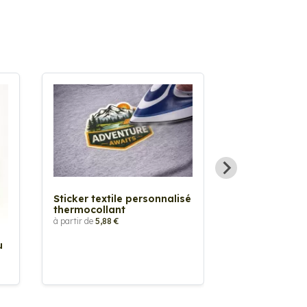
Sticker textile personnalisé
thermocollant
à partir de
5,88 €
u
Sticker Pilot
Drapeau pers
à partir de
2,90 €