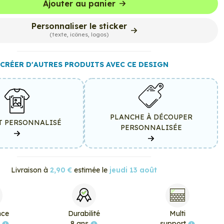
Ajouter au panier
Personnaliser le sticker
(texte, icônes, logos)
CRÉER D'AUTRES PRODUITS AVEC CE DESIGN
PLANCHE À DÉCOUPER
T PERSONNALISÉ
PERSONNALISÉE
Livraison à
2,90 €
estimée le
jeudi 13 août
nce
Durabilité
Multi
e
8 ans
support