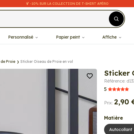
🍹 -10% SUR LA COLLECTION DE T-SHIRT APÉRO
Personnalisé
Papier peint
Affiche
 de Proie
Sticker Oiseau de Proie en vol
Sticker 
Référence: d13
5
2,90 
Prix:
Matière
Autocollant