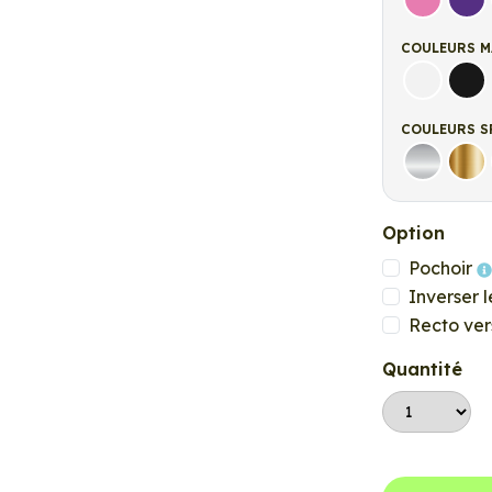
Rose
Vio
COULEURS M
Blanc ma
Noi
COULEURS S
Argent
Or
Option
Pochoir
Inverser l
Recto ver
Quantité