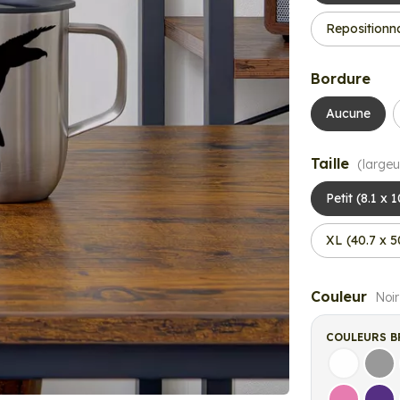
Repositionn
Bordure
Aucune
Taille
(largeu
Petit (8.1 x 
XL (40.7 x 
Couleur
Noir
COULEURS B
Blanc
Gri