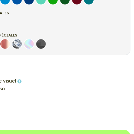
let
Bleu clair
Bleu Moyen
Bleu Foncé
Bleu Vert
Vert clair
Vert Foncé
Bordeaux
Turquoise
ATES
t
r mat
PÉCIALES
Rose Gold
Chrome
Holographique
Carbone Noir
e visuel
so