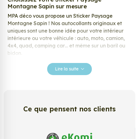
Montagne Sapin sur mesure
MPA déco vous propose un Sticker Paysage
Montagne Sapin ! Nos autocollants originaux et
uniques sont une bonne idée pour votre intérieur
intérieure ou votre véhicule : auto, moto, camion,
4x4, quad, camping car… et même sur un baril ou
bidon.
Nos stickers sont spécialement conçus pour
Lire la suite
répondre à vos attentes, laissez vous inspirer parmi
notre large gamme de stickers.
Personnalisez votre Sticker Paysage
Montagne Sapin ?
Ce que pensent nos clients
Envie de changer de décoration ? Nous avons la
solution ! Les stickers muraux Sticker Paysage
Montagne Sapin, aussi connus sous le nom
d’autocollant, d’adhésifs ou de vinyle, sont