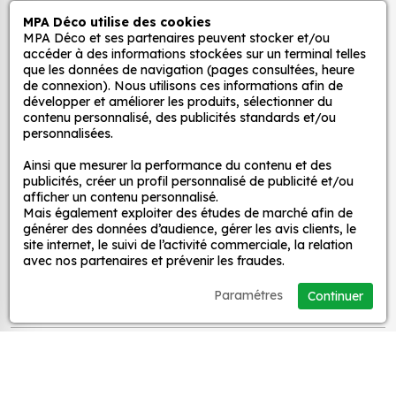
être utilisés pour créer une ambiance ludique
Autocollants pour véhicules et stickers
MPA Déco utilise des cookies
et colorée dans la chambre d'enfant. Ils
décoratifs
MPA Déco et ses partenaires peuvent stocker et/ou
peuvent également être utilisés pour décorer
accéder à des informations stockées sur un terminal telles
les murs, les meubles ou les jouets.
que les données de navigation (pages consultées, heure
de connexion). Nous utilisons ces informations afin de
Pour la cuisine : nos stickers peuvent être
MPA Déco
développer et améliorer les produits, sélectionner du
utilisés pour ajouter une touche d'originalité à
contenu personnalisé, des publicités standards et/ou
la cuisine. Ils peuvent être utilisés pour décorer
personnalisées.
Nos services
les murs, les appareils électroménagers ou les
Ainsi que mesurer la performance du contenu et des
accessoires de cuisine.
publicités, créer un profil personnalisé de publicité et/ou
Pour la salle de bain : nos stickers peuvent être
afficher un contenu personnalisé.
Nos sites
Mais également exploiter des études de marché afin de
utilisés pour créer une ambiance zen et
générer des données d’audience, gérer les avis clients, le
relaxante dans la salle de bain. Ils peuvent
site internet, le suivi de l’activité commerciale, la relation
Mon Compte
être utilisés pour décorer les murs, les miroirs ou
avec nos partenaires et prévenir les fraudes.
les accessoires de salle de bain.
Paramétres
Continuer
Pour le salon : nos stickers peuvent être utilisés
Aide
pour créer une ambiance chaleureuse et
accueillante dans le salon. Ils peuvent être
A propos
utilisés pour décorer les murs, les meubles ou
les accessoires de salon.