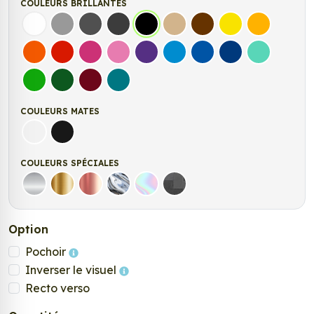
COULEURS BRILLANTES
Blanc
Gris
Gris Foncé
Gris Anthracite
Noir
Beige
Marron
Jaune Clair
Jaune Fonc
Orange
Rouge
Fuschia
Rose
Violet
Bleu clair
Bleu Moyen
Bleu Foncé
Bleu Vert
Vert clair
Vert Foncé
Bordeaux
Turquoise
COULEURS MATES
Blanc mat
Noir Mat
COULEURS SPÉCIALES
Argent
Or
Rose Gold
Chrome
Holographique
Carbone Noir
Option
Pochoir
Inverser le visuel
Recto verso