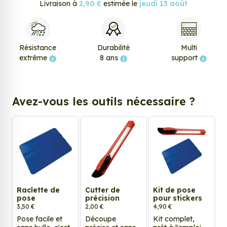
Livraison à
2,90 €
estimée le
jeudi 13 août
Résistance
Durabilité
Multi
extrême
8 ans
support
Avez-vous les outils nécessaire ?
Raclette de
Cutter de
Kit de pose
pose
précision
pour stickers
3,50 €
2,00 €
4,90 €
Pose facile et
Découpe
Kit complet,