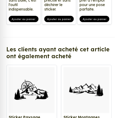
sans bulle, c'est
précise et sans
prêt à l'emploi
l'outil
déchirer le
pour une pose
indispensable.
sticker.
parfaite.
Ajouter au panier
Ajouter au panier
Ajouter au panier
Les clients ayant acheté cet article
ont également acheté
Sticker Paysage
Sticker Montagnes