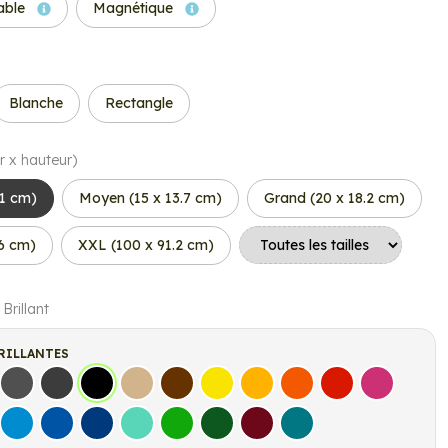
able
Magnétique
Blanche
Rectangle
r x hauteur)
.1 cm)
Moyen (15 x 13.7 cm)
Grand (20 x 18.2 cm)
.6 cm)
XXL (100 x 91.2 cm)
 Brillant
RILLANTES
s
Gris Foncé
Gris Anthracite
Noir
Beige
Marron
Jaune Clair
Jaune Foncé
Orange
Rouge
Fuchsia
let
Bleu clair
Bleu Moyen
Bleu Foncé
Bleu Vert
Vert clair
Vert Foncé
Bordeaux
Turquoise