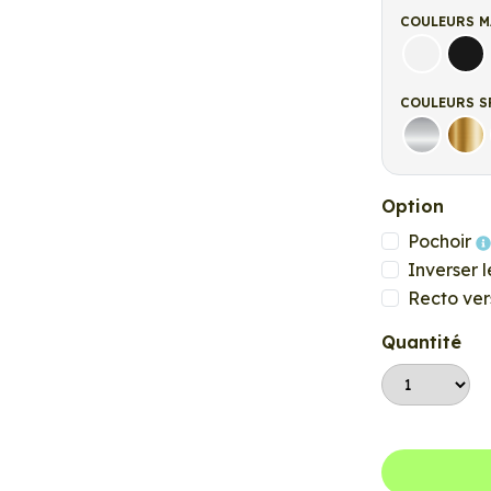
COULEURS M
Blanc ma
Noi
COULEURS S
Argent
Or
Option
Pochoir
Inverser l
Recto ver
Quantité