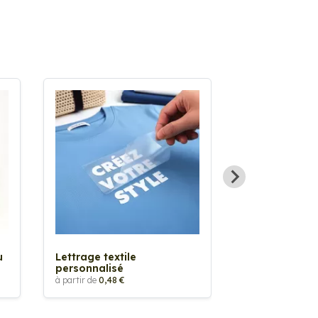
Sticker textil
thermocollan
à partir de
5,88 €
u
Lettrage textile
personnalisé
à partir de
0,48 €