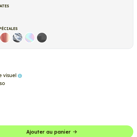
ATES
t
r mat
PÉCIALES
Rose Gold
Chrome
Holographique
Carbone Noir
e visuel
so
Ajouter au panier