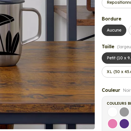
Repositionn
Bordure
Aucune
Taille
(largeu
Petit (10 x 9
XL (50 x 45
Couleur
Noir
COULEURS B
Blanc
Gri
Rose
Vio