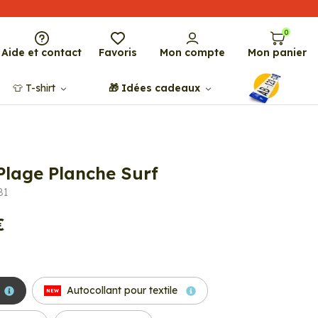
0
Aide et contact
Favoris
Mon compte
Mon panier
👕​​ T-shirt
🎁​ Idées cadeaux
Plage Planche Surf
81
€
Autocollant pour textile
NEW