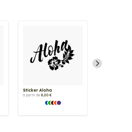
Sticker Aloha
Sticker Plage
à partir de
8,00 €
à partir de
2,90 €