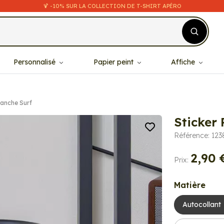
🍹 -10% SUR LA COLLECTION DE T-SHIRT APÉRO
Personnalisé
Papier peint
Affiche
lanche Surf
Sticker 
Référence: 123
2,90 
Prix:
Matière
Autocollant