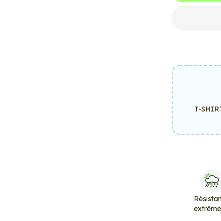
T-SHIR
Résista
extrêm