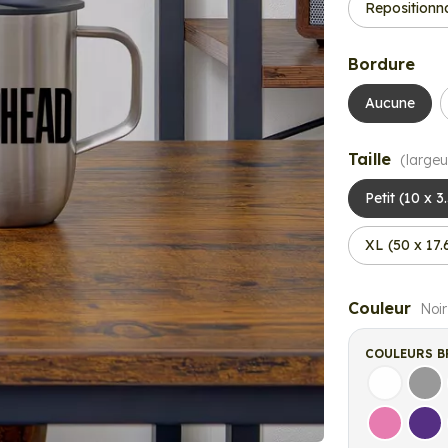
Repositionn
Bordure
Aucune
Taille
(largeu
Petit (10 x 3
XL (50 x 17.
Couleur
Noir
COULEURS B
Blanc
Gri
Rose
Vio