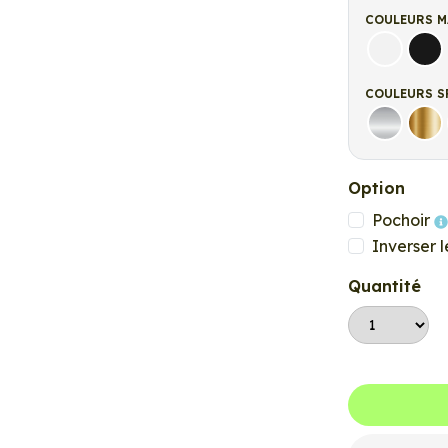
COULEURS M
Blanc ma
Noi
COULEURS S
Argent
Or
Option
Pochoir
Inverser l
Quantité