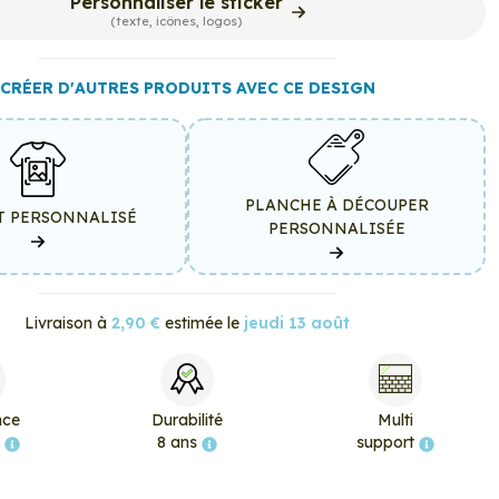
Personnaliser le sticker
(texte, icônes, logos)
CRÉER D'AUTRES PRODUITS AVEC CE DESIGN
PLANCHE À DÉCOUPER
T PERSONNALISÉ
PERSONNALISÉE
Livraison à
2,90 €
estimée le
jeudi 13 août
nce
Durabilité
Multi
e
8 ans
support