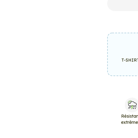
T-SHIR
Résista
extrêm