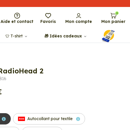
0
Aide et contact
Favoris
Mon compte
Mon panier
👕​​ T-shirt
🎁​ Idées cadeaux
 RadioHead 2
5816
€
Autocollant pour textile
NEW