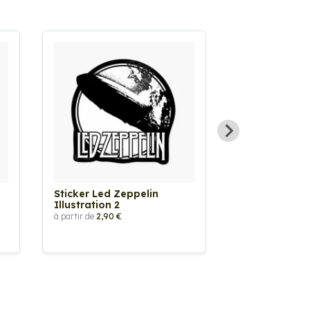
Sticker Led Zeppelin
Sticker Gojira
Illustration 2
à partir de
2,90 €
à partir de
2,90 €