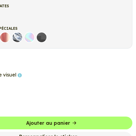
ATES
t
r Mat
PÉCIALES
Rose Gold
Chrome
Holographique
Carbone Noir
e visuel
Ajouter au panier