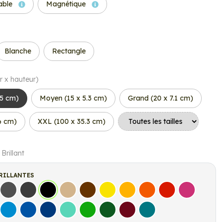
able
Magnétique
Blanche
Rectangle
r x hauteur)
.5 cm)
Moyen (15 x 5.3 cm)
Grand (20 x 7.1 cm)
6 cm)
XXL (100 x 35.3 cm)
 Brillant
RILLANTES
s
Gris Foncé
Gris Anthracite
Noir
Beige
Marron
Jaune Clair
Jaune Foncé
Orange
Rouge
Fuchsia
let
Bleu clair
Bleu Moyen
Bleu Foncé
Bleu Vert
Vert clair
Vert Foncé
Bordeaux
Turquoise