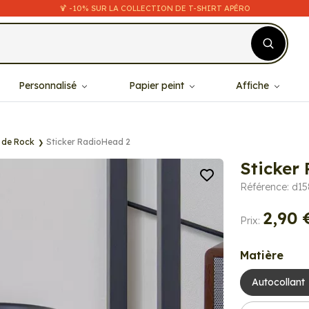
🍹 -10% SUR LA COLLECTION DE T-SHIRT APÉRO
Personnalisé
Papier peint
Affiche
 de Rock
Sticker RadioHead 2
Sticker
Référence: d1
2,90 
Prix:
Matière
Autocollant