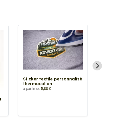
Sticker textile personnalisé
thermocollant
à partir de
5,88 €
u
Sticker Pilot
Drapeau pers
à partir de
2,90 €