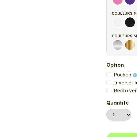
Rose
Vio
COULEURS M
Blanc ma
Noi
COULEURS S
Argent
Or
Option
Pochoir
Inverser l
Recto ver
Quantité