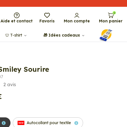
0
Aide et contact
Favoris
Mon compte
Mon panier
👕​​ T-shirt
🎁​ Idées cadeaux
Smiley Sourire
07
2
avis
€
Autocollant pour textile
NEW