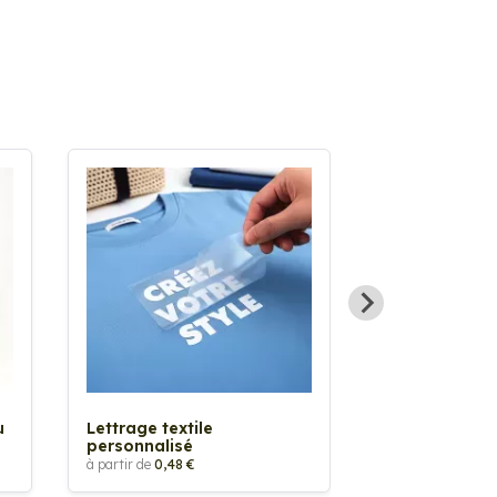
Sticker textil
thermocollan
à partir de
5,88 €
u
Lettrage textile
personnalisé
à partir de
0,48 €