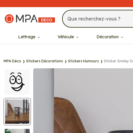
MPA Déco
Lettrage
Véhicule
Décoration
MPA Déco
Stickers Décorations
Stickers Humours
Sticker Smiley S