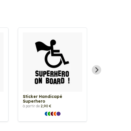
Sticker Handicapé
Sticker Vache
Superhero
à partir de
2,90 €
à partir de
2,90 €