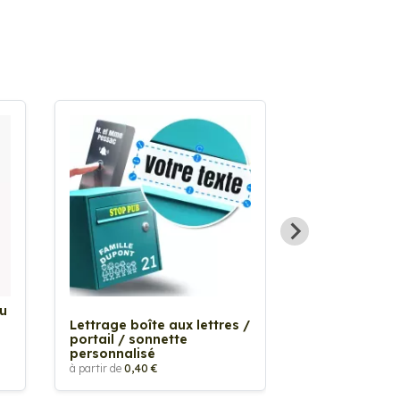
Au
Sticker Tache
Lettrage boîte aux lettres /
à partir de
2,90 €
portail / sonnette
personnalisé
à partir de
0,40 €