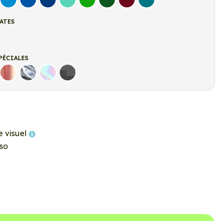
let
Bleu clair
Bleu Moyen
Bleu Foncé
Bleu Vert
Vert clair
Vert Foncé
Bordeaux
Turquoise
ATES
t
r mat
PÉCIALES
Rose Gold
Chrome
Holographique
Carbone Noir
e visuel
so