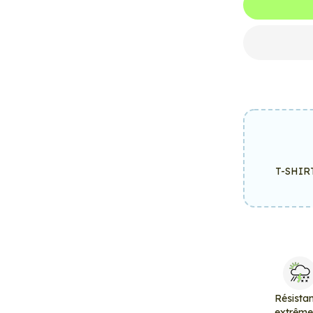
T-SHIR
Résista
extrêm