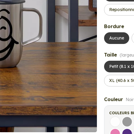
Repositionn
Bordure
Aucune
Taille
(largeu
Petit (8.1 x 
XL (40.6 x 
Couleur
Noir
COULEURS B
Blanc
Gri