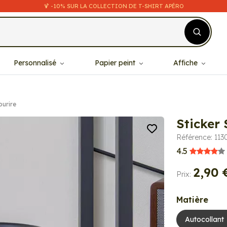
🍹 -10% SUR LA COLLECTION DE T-SHIRT APÉRO
Personnalisé
Papier peint
Affiche
ourire
Sticker 
Référence: 113
4.5
2,90 
Prix:
Matière
Autocollant