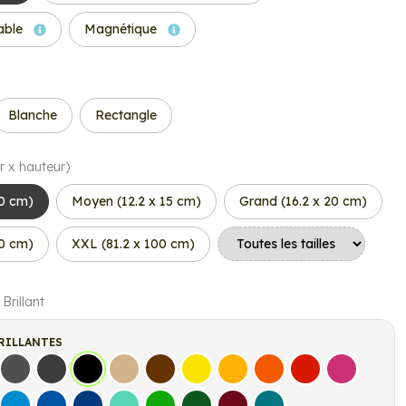
able
Magnétique
Blanche
Rectangle
r x hauteur)
10 cm)
Moyen (12.2 x 15 cm)
Grand (16.2 x 20 cm)
50 cm)
XXL (81.2 x 100 cm)
 Brillant
RILLANTES
s
Gris Foncé
Gris Anthracite
Noir
Beige
Marron
Jaune Clair
Jaune Foncé
Orange
Rouge
Fuchsia