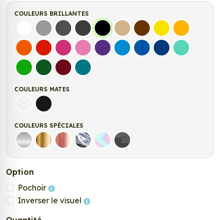
COULEURS BRILLANTES
Blanc
Gris
Gris Foncé
Gris Anthracite
Noir
Beige
Marron
Jaune Clair
Jaune Fonc
Orange
Rouge
Fuchsia
Rose
Violet
Bleu clair
Bleu Moyen
Bleu Foncé
Bleu Vert
Vert clair
Vert Foncé
Bordeaux
Turquoise
COULEURS MATES
Blanc mat
Noir Mat
COULEURS SPÉCIALES
Argent
Or
Rose Gold
Chrome
Holographique
Carbone Noir
Option
Pochoir
Inverser le visuel