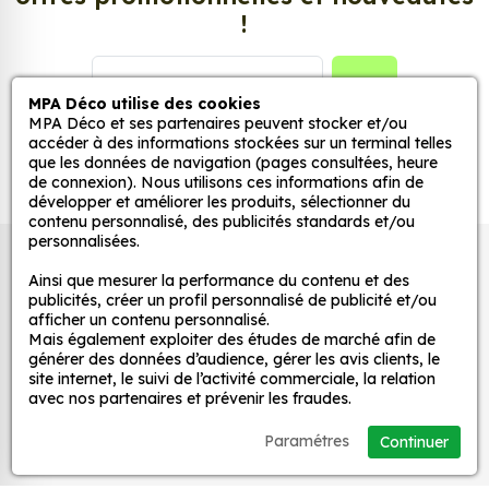
rouge, jaune, blanc, or ou argent par exemple. Tous
!
les goûts sont permis. Sélectionnez la couleur qui
ira de pair avec l’endroit où votre sticker Thrasher
sera collé. MPAdeco vous propose également
GO
MPA Déco utilise des cookies
différentes options : pochoirs, recto verso… pour
MPA Déco et ses partenaires peuvent stocker et/ou
toujours plus vous contenter.
accéder à des informations stockées sur un terminal telles
que les données de navigation (pages consultées, heure
Faites appel à notre équipe de
de connexion). Nous utilisons ces informations afin de
professionnels qualifiés
développer et améliorer les produits, sélectionner du
contenu personnalisé, des publicités standards et/ou
Faites confiance à l’expertise de MPA Déco pour
personnalisées.
choisir vos stickers. Grâce à notre expérience, vous
Autocollants pour véhicules et stickers
Ainsi que mesurer la performance du contenu et des
allez pouvoir décorer votre maison et votre voiture
décoratifs
publicités, créer un profil personnalisé de publicité et/ou
comme vous en avez envie ! Depuis plus de 20 ans,
afficher un contenu personnalisé.
nos artisans qualifiés situés dans un atelier à Dijon
Mais également exploiter des études de marché afin de
générer des données d’audience, gérer les avis clients, le
en Bourgogne s’efforcent chaque jour de répondre
MPA Déco
site internet, le suivi de l’activité commerciale, la relation
précisément à votre besoin et de préparer vos
avec nos partenaires et prévenir les fraudes.
commandes. C’est avec ce savoir-faire français
Nos services
Paramétres
que nos professionnels vous permettent de
Continuer
bénéficier facilement de stickers Thrasher de