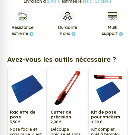
Livraison à
2,90 €
estimée le
jeudi 13 août
Résistance
Durabilité
Multi
extrême
8 ans
support
Avez-vous les outils nécessaire ?
Raclette de
Cutter de
Kit de pose
pose
précision
pour stickers
3,50 €
2,00 €
4,90 €
Pose facile et
Découpe
Kit complet,
sans bulle, c'est
précise et sans
prêt à l'emploi