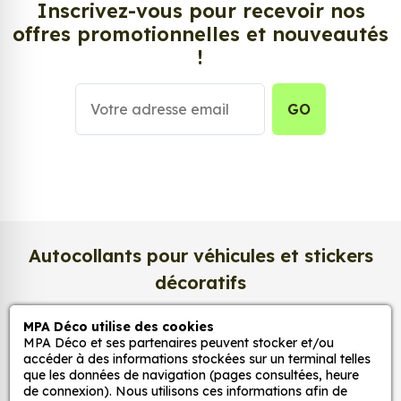
Inscrivez-vous pour recevoir nos
d’autocollant, d’adhésifs ou de vinyle, sont
offres promotionnelles et nouveautés
tendances et très populaires pour décorer votre
!
intérieur ou votre véhicule.
Personnalisez la surface de votre choix avec nos
GO
stickers muraux et stickers véhicule. Une solution
simple et rapide qui transforme toutes surfaces
lisses, propres et non poreuses.
Grâce à notre sélection de stickers et autocollants,
adaptez la décoration d’une pièce, d’une voiture,
Autocollants pour véhicules et stickers
d’un meuble, d’une porte et de toute autre surface,
et ce, à moindre coût et sans effort.
décoratifs
Quels sont les avantages de nos stickers
MPA Déco utilise des cookies
décoration ?
MPA Déco
MPA Déco et ses partenaires peuvent stocker et/ou
Une grande variété de motifs et de couleurs :
accéder à des informations stockées sur un terminal telles
que les données de navigation (pages consultées, heure
nos Sticker Tigre Flammes Tribal sont
de connexion). Nous utilisons ces informations afin de
Nos services
disponibles dans une large gamme de motifs et