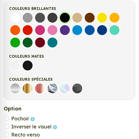
COULEURS BRILLANTES
Blanc
Gris
Gris Foncé
Gris Anthracite
Noir
Beige
Marron
Jaune Clair
Jaune Fonc
Orange
Rouge
Fuchsia
Rose
Violet
Bleu clair
Bleu Moyen
Bleu Foncé
Bleu Vert
Vert clair
Vert Foncé
Bordeaux
Turquoise
COULEURS MATES
Blanc mat
Noir mat
COULEURS SPÉCIALES
Argent
Or
Rose Gold
Chrome
Holographique
Carbone Noir
Option
Pochoir
Inverser le visuel
Recto verso