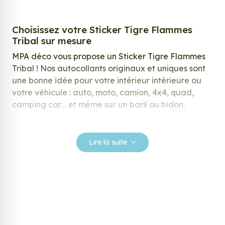
Choisissez votre Sticker Tigre Flammes
Tribal sur mesure
MPA déco vous propose un Sticker Tigre Flammes
Tribal ! Nos autocollants originaux et uniques sont
une bonne idée pour votre intérieur intérieure ou
votre véhicule : auto, moto, camion, 4x4, quad,
camping car… et même sur un baril ou bidon.
Nos stickers sont spécialement conçus pour
répondre à vos attentes, laissez vous inspirer parmi
Lire la suite
notre large gamme de stickers.
Personnalisez votre Sticker Tigre Flammes
Tribal ?
Envie de changer de décoration ? Nous avons la
solution ! Les stickers muraux Sticker Tigre
Flammes Tribal, aussi connus sous le nom