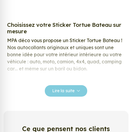
Choisissez votre Sticker Tortue Bateau sur
mesure
MPA déco vous propose un Sticker Tortue Bateau !
Nos autocollants originaux et uniques sont une
bonne idée pour votre intérieur intérieure ou votre
véhicule : auto, moto, camion, 4x4, quad, camping
car… et même sur un baril ou bidon.
Nos stickers sont spécialement conçus pour
répondre à vos attentes, laissez vous inspirer parmi
Lire la suite
notre large gamme de stickers.
Personnalisez votre Sticker Tortue Bateau
?
Envie de changer de décoration ? Nous avons la
Ce que pensent nos clients
solution ! Les stickers muraux Sticker Tortue