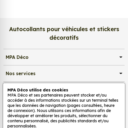
de nos stickers décoration :
Pour la chambre d'enfant : nos stickers peuvent
être utilisés pour créer une ambiance ludique
et colorée dans la chambre d'enfant. Ils
Autocollants pour véhicules et stickers
peuvent également être utilisés pour décorer
décoratifs
les murs, les meubles ou les jouets.
Pour la cuisine : nos stickers peuvent être
utilisés pour ajouter une touche d'originalité à
MPA Déco
la cuisine. Ils peuvent être utilisés pour décorer
les murs, les appareils électroménagers ou les
Nos services
accessoires de cuisine.
Pour la salle de bain : nos stickers peuvent être
utilisés pour créer une ambiance zen et
Nos sites
MPA Déco utilise des cookies
relaxante dans la salle de bain. Ils peuvent
MPA Déco et ses partenaires peuvent stocker et/ou
accéder à des informations stockées sur un terminal telles
être utilisés pour décorer les murs, les miroirs ou
que les données de navigation (pages consultées, heure
Mon Compte
les accessoires de salle de bain.
de connexion). Nous utilisons ces informations afin de
Pour le salon : nos stickers peuvent être utilisés
développer et améliorer les produits, sélectionner du
contenu personnalisé, des publicités standards et/ou
pour créer une ambiance chaleureuse et
Aide
personnalisées.