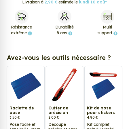
Livraison à
2,90 €
estimée le
lundi 10 août
Résistance
Durabilité
Multi
extrême
8 ans
support
Avez-vous les outils nécessaire ?
Raclette de
Cutter de
Kit de pose
pose
précision
pour stickers
3,50 €
2,00 €
4,90 €
Pose facile et
Découpe
Kit complet,