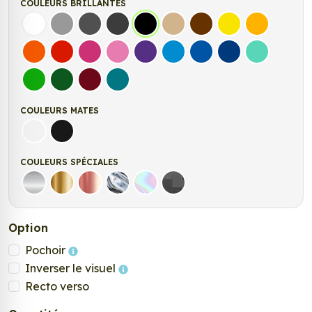
COULEURS BRILLANTES
Blanc
Gris
Gris Foncé
Gris Anthracite
Noir
Beige
Marron
Jaune Clair
Jaune Fonc
Orange
Rouge
Fuschia
Rose
Violet
Bleu clair
Bleu Moyen
Bleu Foncé
Bleu Vert
Vert clair
Vert Foncé
Bordeaux
Turquoise
COULEURS MATES
Blanc mat
Noir Mat
COULEURS SPÉCIALES
Argent
Or
Rose Gold
Chrome
Holographique
Carbone Noir
Option
Pochoir
Inverser le visuel
Recto verso