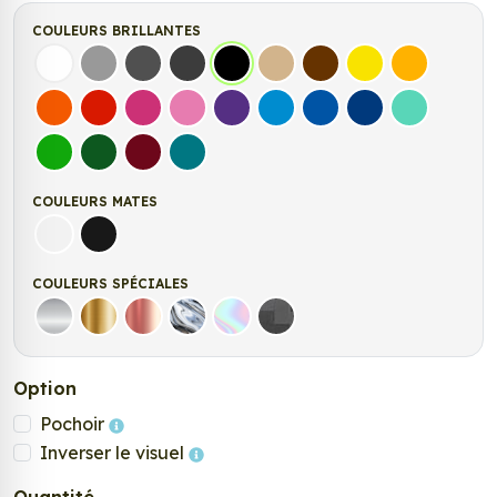
COULEURS BRILLANTES
Blanc
Gris
Gris Foncé
Gris Anthracite
Noir
Beige
Marron
Jaune Clair
Jaune Fonc
Orange
Rouge
Fuchsia
Rose
Violet
Bleu clair
Bleu Moyen
Bleu Foncé
Bleu Vert
Vert clair
Vert Foncé
Bordeaux
Turquoise
COULEURS MATES
Blanc mat
Noir Mat
COULEURS SPÉCIALES
Argent
Or
Rose Gold
Chrome
Holographique
Carbone Noir
Option
Pochoir
Inverser le visuel