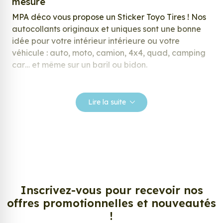
mesure
MPA déco vous propose un Sticker Toyo Tires ! Nos
autocollants originaux et uniques sont une bonne
idée pour votre intérieur intérieure ou votre
véhicule : auto, moto, camion, 4x4, quad, camping
car… et même sur un baril ou bidon.
Nos stickers sont spécialement conçus pour
répondre à vos attentes, laissez vous inspirer parmi
Lire la suite
notre large gamme de stickers.
Personnalisez votre Sticker Toyo Tires ?
Envie de changer de décoration ? Nous avons la
solution ! Les stickers muraux Sticker Toyo Tires,
aussi connus sous le nom d’autocollant, d’adhésifs
ou de vinyle, sont tendances et très populaires pour
Inscrivez-vous pour recevoir nos
décorer votre intérieur ou votre véhicule.
offres promotionnelles et nouveautés
!
Personnalisez la surface de votre choix avec nos