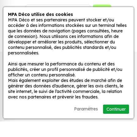
stickers muraux et stickers véhicule. Une solution
simple et rapide qui transforme toutes surfaces
GO
MPA Déco utilise des cookies
lisses, propres et non poreuses.
MPA Déco et ses partenaires peuvent stocker et/ou
accéder à des informations stockées sur un terminal telles
que les données de navigation (pages consultées, heure
Grâce à notre sélection de stickers et autocollants,
de connexion). Nous utilisons ces informations afin de
adaptez la décoration d’une pièce, d’une voiture,
développer et améliorer les produits, sélectionner du
contenu personnalisé, des publicités standards et/ou
d’un meuble, d’une porte et de toute autre surface,
personnalisées.
et ce, à moindre coût et sans effort.
Autocollants pour véhicules et stickers
Ainsi que mesurer la performance du contenu et des
Quels sont les avantages de nos stickers
publicités, créer un profil personnalisé de publicité et/ou
décoratifs
décoration ?
afficher un contenu personnalisé.
Mais également exploiter des études de marché afin de
Une grande variété de motifs et de couleurs :
générer des données d’audience, gérer les avis clients, le
nos Sticker Toyo Tires sont disponibles dans une
site internet, le suivi de l’activité commerciale, la relation
MPA Déco
avec nos partenaires et prévenir les fraudes.
large gamme de motifs et de couleurs, ce qui
vous permet de trouver le sticker parfait pour
Paramétres
Continuer
Nos services
votre décoration.
Une installation facile : nos stickers sont faciles
Nos sites
à installer, même pour les débutants. Il suffit de
les décoller de leur support et de les coller sur