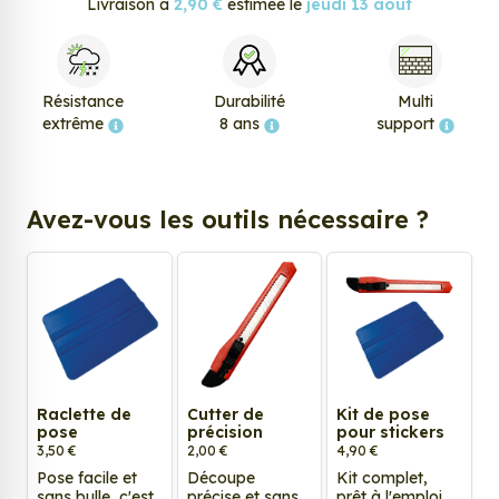
Livraison à
2,90 €
estimée le
jeudi 13 août
Résistance
Durabilité
Multi
extrême
8 ans
support
Avez-vous les outils nécessaire ?
Raclette de
Cutter de
Kit de pose
pose
précision
pour stickers
3,50 €
2,00 €
4,90 €
Pose facile et
Découpe
Kit complet,
sans bulle, c'est
précise et sans
prêt à l'emploi